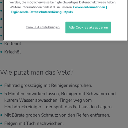
Schwamm
werden, die möglicherweise kein gleichwertiges Datenschutzniveau haben.
Weitere Informationen findest du in unseren
Cookie-Informationen |
Tücher
Ergänzende Datenschutzerklärung iMpuls
Eimer mit Wasser
Reinigungsmittel
Cookie-Einstellungen
Alle Cookies akzeptieren
Entfetter
Kettenöl
Kriechöl
Wie putzt man das Velo?
Fahrrad grosszügig mit Reiniger einsprühen.
5 Minuten einwirken lassen, Reiniger mit Schwamm und
klarem Wasser abwaschen. Finger weg vom
Hochdruckreiniger – der spült das Fett aus den Lagern.
Mit Bürste groben Schmutz von den Reifen entfernen.
Felgen mit Tuch nachwischen.