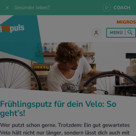
Gesünder leben?
COACH
MENÜ
lles zum Thema Ernährung
lles zum Thema Bewegung
lles zum Thema Entspannung
les zum Thema Medizin
les zum Thema Services
 Rezepte
twissen
pannung im Alltag
ndheitsprävention
ebote
ährungswissen
ing & Jogging
niken
nd im Alltag
s, Test & Quizze
Frühlingsputz für dein Velo: So
lgewicht
or & Outdoor
a
tmedizin
tbewerbe
geht’s!
undes Essen
 & Biken
-Life Balance
kheiten
 iMpuls
Wer putzt schon gerne. Trotzdem: Ein gut gewartetes
Velo hält nicht nur länger, sondern lässt dich auch mit
ährungsformen
dern
ss
medizin