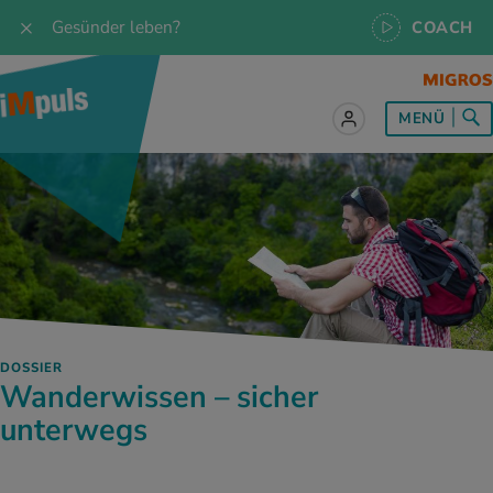
Gesünder leben?
COACH
MENÜ
lles zum Thema Ernährung
lles zum Thema Bewegung
lles zum Thema Entspannung
les zum Thema Medizin
les zum Thema Services
 Rezepte
twissen
pannung im Alltag
ndheitsprävention
ebote
ährungswissen
ing & Jogging
niken
nd im Alltag
s, Test & Quizze
DOSSIER
lgewicht
or & Outdoor
a
tmedizin
tbewerbe
Wanderwissen – sicher
unterwegs
undes Essen
 & Biken
-Life Balance
kheiten
 iMpuls
ährungsformen
dern
ss
medizin