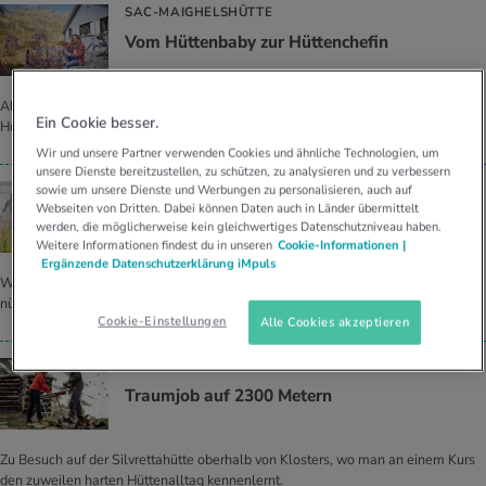
SAC-MAIGHELSHÜTTE
Vom Hüt­ten­ba­by zur Hüt­ten­che­fin
Als Baby lebte Nora Honegger auf der Maighelshütte. Nun ist sie die
Ein Cookie besser.
Hüttenchefin. Wie es dazu kam.
Wir und unsere Partner verwenden Cookies und ähnliche Technologien, um
unsere Dienste bereitzustellen, zu schützen, zu analysieren und zu verbessern
FAMILIEN, GENIESSER, SENIOREN, SPORTLER
sowie um unsere Dienste und Werbungen zu personalisieren, auch auf
Webseiten von Dritten. Dabei können Daten auch in Länder übermittelt
Die bes­ten Wan­de­run­gen für jeden Typ
werden, die möglicherweise kein gleichwertiges Datenschutzniveau haben.
Weitere Informationen findest du in unseren
Cookie-Informationen |
Ergänzende Datenschutzerklärung iMpuls
Wir sagen, wie die perfekte Wanderung für jeden Typ aussieht – inklusive
nützlicher Tipps zu Ausrüstung, Outfit und Proviant.
Cookie-Einstellungen
Alle Cookies akzeptieren
SAC-HÜTTENWART
Traum­job auf 2300 Me­tern
Zu Besuch auf der Silvrettahütte oberhalb von Klosters, wo man an einem Kurs
den zuweilen harten Hüttenalltag kennenlernt.