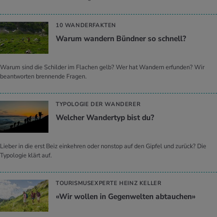
10 WANDERFAKTEN
Warum wan­dern Bünd­ner so schnell?
Warum sind die Schilder im Flachen gelb? Wer hat Wandern erfunden? Wir
beantworten brennende Fragen.
TYPOLOGIE DER WANDERER
Wel­cher Wan­der­typ bist du?
Lieber in die erst Beiz einkehren oder nonstop auf den Gipfel und zurück? Die
Typologie klärt auf.
TOURISMUSEXPERTE HEINZ KELLER
«Wir wol­len in Ge­gen­wel­ten ab­tau­chen»