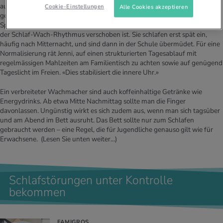
auszuhalten. Wenn gerade etwas Interessanteres ansteht, als ins Bett zu
Cookie-Einstellungen
Alle Cookies akzeptieren
gehen, sind sie hellwach und fit. So hat auch der Kinderarzt in seinen
Sprechstunden die Erfahrung gemacht, dass bei manchen Jugend­lichen
der Schlaf-Wach-Rhythmus verschoben ist. Sie schlafen erst spät ein,
häufig nach Mitternacht, und sind dann in der Schule übermüdet. Für eine
Normalisierung rät Jenni, auf einen strukturierten Tagesablauf mit
regelmässigen Mahlzeiten am Familientisch zu achten sowie auf genügend
Tageslicht im Freien. «Dies stabilisiert die innere Uhr.»
Ein verbreiteter Wachmacher sind auch koffeinhaltige Getränke wie
Energydrinks. Ab etwa Mitte Nachmittag sollte man die Finger
davonlassen. Ungünstig wirkt es sich zudem aus, wenn man sich tagsüber
und am Abend im Bett ausruht. Das Bett sollte nur zum Schlafen
gebraucht werden – eine Regel, die für Jugendliche genauso gilt wie für
Erwachsene.
(Lesen Sie unten weiter...)
Schlafstörungen unter Kontrolle
bekommen
FAMIGROS