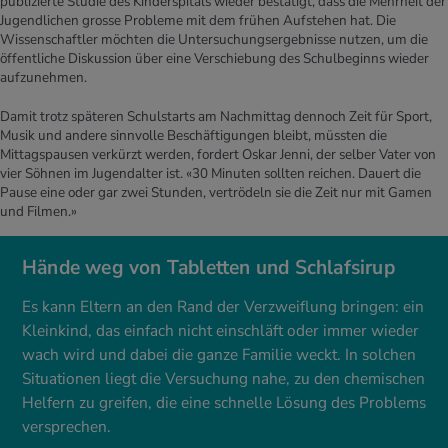
publizierte Studie des Kinderspitals wieder bestätigt, dass die Mehrheit der
Jugendlichen grosse Probleme mit dem frühen Aufstehen hat. Die
Wissenschaftler möchten die Untersuchungsergebnisse nutzen, um die
öffentliche Diskussion über eine Verschiebung des Schulbeginns wieder
aufzunehmen.
Damit trotz späteren Schulstarts am Nachmittag dennoch Zeit für Sport,
Musik und andere sinnvolle Beschäftigungen bleibt, müssten die
Mittagspausen verkürzt werden, ­fordert Oskar Jenni, der selber Vater von
vier Söhnen im Jugendalter ist. «30 Minuten sollten reichen. Dauert die
Pause eine oder gar zwei Stunden, vertrödeln sie die Zeit nur mit Gamen
und Filmen.»
Hände weg von Tabletten und Schlafsirup
Es kann Eltern an den Rand der Verzweiflung bringen: ein
Kleinkind, das einfach nicht einschläft oder immer wieder
wach wird und dabei die ganze Familie weckt. In solchen
Situationen liegt die Versuchung nahe, zu den chemischen
Helfern zu greifen, die eine schnelle Lösung des Problems
versprechen.