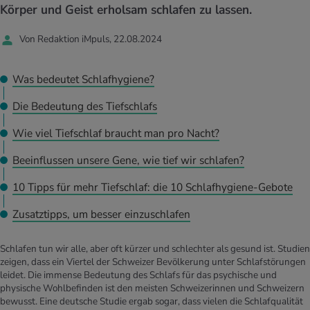
UELLE THEMEN IM BEREICH SERVICES
Körper und Geist erholsam schlafen zu lassen.
rgien & Intoleranzen
ersport
afen
engesundheit
Angebote
Von Redaktion iMpuls, 22.08.2024
ungsmittel
ess
lness
chwerden
Tools, Test & Quizze
Was bedeutet Schlafhygiene?
stoffe
zinisches Wissen
UELLE THEMEN IM BEREICH BEWEGUNG
UELLE THEMEN IM BEREICH ENTSPANNUNG
Die Bedeutung des Tiefschlafs
Kalorienverbrauch berechnen
Glücklich sein
Wie viel Tiefschlaf braucht man pro Nacht?
UELLE THEMEN IM BEREICH ERNÄHRUNG
UELLE THEMEN IM BEREICH MEDIZIN
Beeinflussen unsere Gene, wie tief wir schlafen?
BMI berechnen
Mund- & Zahnpflege
Personal Health Coaching
Personal Health Coaching
10 Tipps für mehr Tiefschlaf: die 10 Schlafhygiene-Gebote
Personal Health Coaching
Personal Health Coaching
Zusatztipps, um besser einzuschlafen
Schlafen tun wir alle, aber oft kürzer und schlechter als gesund ist. Studien
zeigen, dass ein Viertel der Schweizer Bevölkerung unter Schlafstörungen
leidet. Die immense Bedeutung des Schlafs für das psychische und
physische Wohlbefinden ist den meisten Schweizerinnen und Schweizern
bewusst. Eine deutsche Studie ergab sogar, dass vielen die Schlafqualität