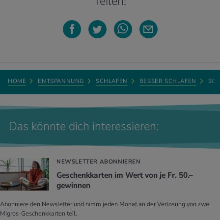
Teilen!
HOME
ENTSPANNUNG
SCHLAFEN
BESSER SCHLAFEN
SCH
Das könnte dich interessieren:
NEWSLETTER ABONNIEREN
Geschenkkarten im Wert von je Fr. 50.–
gewinnen
Abonniere den Newsletter und nimm jeden Monat an der Verlosung von zwei
Migros-Geschenkkarten teil.