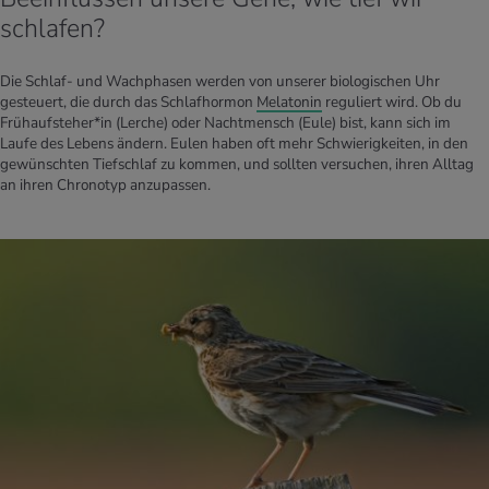
schlafen?
Die Schlaf- und Wachphasen werden von unserer biologischen Uhr
gesteuert, die durch das Schlafhormon
Melatonin
reguliert wird. Ob du
Frühaufsteher*in (Lerche) oder Nachtmensch (Eule) bist, kann sich im
Laufe des Lebens ändern. Eulen haben oft mehr Schwierigkeiten, in den
gewünschten Tiefschlaf zu kommen, und sollten versuchen, ihren Alltag
an ihren Chronotyp anzupassen.