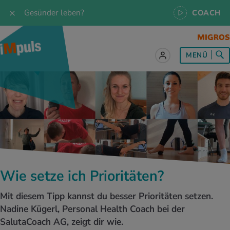
Gesünder leben?
COACH
MENÜ
lles zum Thema Ernährung
lles zum Thema Bewegung
lles zum Thema Entspannung
les zum Thema Medizin
les zum Thema Services
 Rezepte
twissen
pannung im Alltag
ndheitsprävention
ebote
ährungswissen
ing & Jogging
niken
nd im Alltag
s, Test & Quizze
Wie setze ich Prioritäten?
lgewicht
or & Outdoor
a
tmedizin
tbewerbe
Mit diesem Tipp kannst du besser Prioritäten setzen.
undes Essen
 & Biken
-Life Balance
kheiten
 iMpuls
Nadine Kügerl, Personal Health Coach bei der
SalutaCoach AG, zeigt dir wie.
ährungsformen
dern
ss
medizin