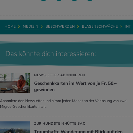
HOME
MEDIZIN
BESCHWERDEN
BLASENSCHWÄCHE
INK
Das könnte dich interessieren:
NEWSLETTER ABONNIEREN
Geschenkkarten im Wert von je Fr. 50.–
gewinnen
Abonniere den Newsletter und nimm jeden Monat an der Verlosung von zwei
Migros-Geschenkkarten teil.
ZUR HUNDSTEINHÜTTE SAC
Traumhafte Wanderung mit Blick auf den