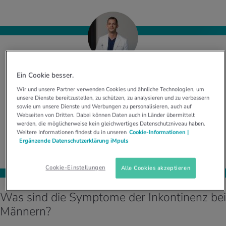
Es ist wirklich wichtig, dass man sich traut, die
Ein Cookie besser.
Inkontinenz-Probleme beim Arztbesuch anzusprechen.
Wir und unsere Partner verwenden Cookies und ähnliche Technologien, um
Nur so können die richtigen Schritte eingeleitet werden,
unsere Dienste bereitzustellen, zu schützen, zu analysieren und zu verbessern
um die Lebensqualität nachhaltig zu verbessern.
sowie um unsere Dienste und Werbungen zu personalisieren, auch auf
Webseiten von Dritten. Dabei können Daten auch in Länder übermittelt
Dr. med. Tobias Gross, Facharzt für Urologie FMH, Medbase
werden, die möglicherweise kein gleichwertiges Datenschutzniveau haben.
Düdingen
Weitere Informationen findest du in unseren
Cookie-Informationen |
Ergänzende Datenschutzerklärung iMpuls
Cookie-Einstellungen
Alle Cookies akzeptieren
Was sind die Symptome der Inkontinenz bei
Männern?