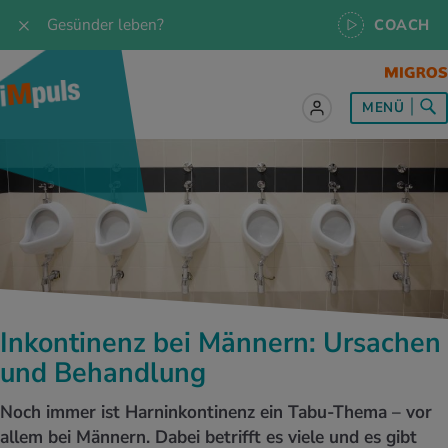
Gesünder leben?
COACH
MENÜ
lles zum Thema Ernährung
lles zum Thema Bewegung
lles zum Thema Entspannung
les zum Thema Medizin
les zum Thema Services
 Rezepte
twissen
pannung im Alltag
ndheitsprävention
ebote
ährungswissen
ing & Jogging
niken
nd im Alltag
s, Test & Quizze
Inkontinenz bei Männern: Ursachen
lgewicht
or & Outdoor
a
tmedizin
tbewerbe
und Behandlung
undes Essen
 & Biken
-Life Balance
kheiten
 iMpuls
Noch immer ist Harninkontinenz ein Tabu-Thema – vor
allem bei Männern. Dabei betrifft es viele und es gibt
ährungsformen
dern
ss
medizin