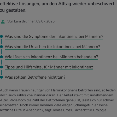
UELLE THEMEN IM BEREICH SERVICES
effektive Lösungen, um den Alltag wieder unbeschwert
rgien & Intoleranzen
ersport
afen
engesundheit
zu gestalten.
Angebote
Von Lara Brunner, 09.07.2025
ungsmittel
ess
lness
chwerden
Tools, Test & Quizze
stoffe
zinisches Wissen
Was sind die Symptome der Inkontinenz bei Männern?
UELLE THEMEN IM BEREICH BEWEGUNG
UELLE THEMEN IM BEREICH ENTSPANNUNG
Was sind die Ursachen für Inkontinenz bei Männern?
Kalorienverbrauch berechnen
Glücklich sein
UELLE THEMEN IM BEREICH ERNÄHRUNG
UELLE THEMEN IM BEREICH MEDIZIN
Wie lässt sich Inkontinenz bei Männern behandeln?
BMI berechnen
Mund- & Zahnpflege
Personal Health Coaching
Personal Health Coaching
Tipps und Hilfsmittel für Männer mit Inkontinenz
Was sollten Betroffene nicht tun?
Personal Health Coaching
Personal Health Coaching
Auch wenn Frauen häufiger von Harninkontinenz betroffen sind, so leiden
doch auch zahlreiche Männer daran. Der Anteil steigt mit zunehmendem
Alter. «Wie hoch die Zahl der Betroffenen genau ist, lässt sich nur schwer
einschätzen. Noch immer nehmen viele wegen Schamgefühlen keine
ärztliche Hilfe in Anspruch», sagt Tobias Gross, Facharzt für Urologie.