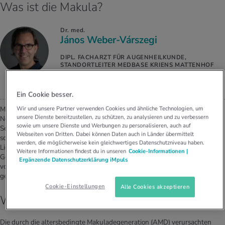
Was ist die Makula?
Dr. med.
János Weber-Várszegi
DIPL. FACHARZT FÜR AUGENHEILKUNDE,
STANDORTLEITER MEDBASE KRIENS MATTENHOF
Ein Cookie besser.
Wir und unsere Partner verwenden Cookies und ähnliche Technologien, um
Makula bedeutet auf Deutsch «Fleck». Dieser «Fleck» ist der
unsere Dienste bereitzustellen, zu schützen, zu analysieren und zu verbessern
Netzhautbereich, auf dem wir am schärfsten sehen. Dort ist die Dichte der
sowie um unsere Dienste und Werbungen zu personalisieren, auch auf
Sehzellen, sogenannte Rezeptoren, am höchsten. Mit diesen
Webseiten von Dritten. Dabei können Daten auch in Länder übermittelt
schätzungsweise 100 Millionen Sehzellen wird das ins Auge einfallende
werden, die möglicherweise kein gleichwertiges Datenschutzniveau haben.
Licht in Nervenimpulse umgewandelt und dann über den Sehnerv ins
Weitere Informationen findest du in unseren
Cookie-Informationen |
Gehirn weitergeleitet, wo das eigentliche Bild entsteht. Die Netzhaut wird
Ergänzende Datenschutzerklärung iMpuls
von der darunterliegenden Aderhaut nur durch eine feine Schicht
getrennt.
Cookie-Einstellungen
Alle Cookies akzeptieren
Wie entsteht die Makuladegeneration?
Die durch die altersbedingte Makuladegeneration (AMD) verursachten