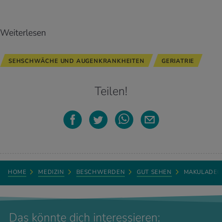
Weiterlesen
SEHSCHWÄCHE UND AUGENKRANKHEITEN
GERIATRIE
Teilen!
HOME
MEDIZIN
BESCHWERDEN
GUT SEHEN
MAKULADEG
Das könnte dich interessieren: