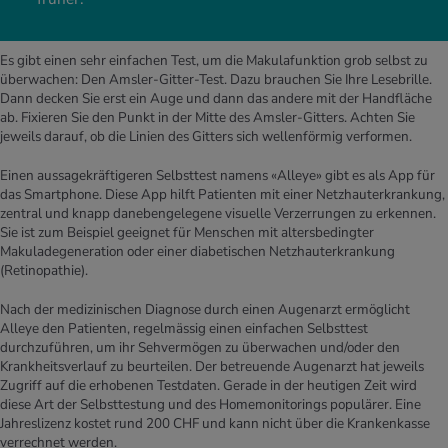
Es gibt einen sehr einfachen Test, um die Makulafunktion grob selbst zu
überwachen: Den Amsler-Gitter-Test. Dazu brauchen Sie Ihre Lesebrille.
Dann decken Sie erst ein Auge und dann das andere mit der Handfläche
ab. Fixieren Sie den Punkt in der Mitte des Amsler-Gitters. Achten Sie
jeweils darauf, ob die Linien des Gitters sich wellenförmig verformen.
Einen aussagekräftigeren Selbsttest namens «Alleye» gibt es als App für
das Smartphone. Diese App hilft Patienten mit einer Netzhauterkrankung,
zentral und knapp danebengelegene visuelle Verzerrungen zu erkennen.
Sie ist zum Beispiel geeignet für Menschen mit altersbedingter
Makuladegeneration oder einer diabetischen Netzhauterkrankung
(Retinopathie).
Nach der medizinischen Diagnose durch einen Augenarzt ermöglicht
Alleye den Patienten, regelmässig einen einfachen Selbsttest
durchzuführen, um ihr Sehvermögen zu überwachen und/oder den
Krankheitsverlauf zu beurteilen. Der betreuende Augenarzt hat jeweils
Zugriff auf die erhobenen Testdaten. Gerade in der heutigen Zeit wird
diese Art der Selbsttestung und des Homemonitorings populärer. Eine
Jahreslizenz kostet rund 200 CHF und kann nicht über die Krankenkasse
verrechnet werden.