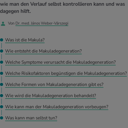
UELLE THEMEN IM BEREICH SERVICES
wie man den Verlauf selbst kontrollieren kann und was
rgien & Intoleranzen
ersport
afen
engesundheit
dagegen hilft.
Angebote
Von
Dr. med. János Weber-Várszegi
ungsmittel
ess
lness
chwerden
Tools, Test & Quizze
stoffe
zinisches Wissen
Was ist die Makula?
UELLE THEMEN IM BEREICH BEWEGUNG
UELLE THEMEN IM BEREICH ENTSPANNUNG
Wie entsteht die Makuladegeneration?
Kalorienverbrauch berechnen
Glücklich sein
UELLE THEMEN IM BEREICH ERNÄHRUNG
UELLE THEMEN IM BEREICH MEDIZIN
Welche Symptome verursacht die Makuladegeneration?
BMI berechnen
Mund- & Zahnpflege
Personal Health Coaching
Personal Health Coaching
Welche Risikofaktoren begünstigen die Makuladegeneration?
Welche Formen von Makuladegeneration gibt es?
Personal Health Coaching
Personal Health Coaching
Wie wird die Makuladegeneration behandelt?
Wie kann man der Makuladegeneration vorbeugen?
Was kann man selbst tun?