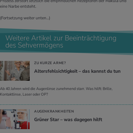
Prozess zerstört letztlich die empfindlichen Rezeptoren der Makula und
eine Narbe entsteht.
(Fortsetzung weiter unten…)
Weitere Artikel zur Beeinträchtigung
des Sehvermögens
ZU KURZE ARME?
Al­ters­fehl­sich­tig­keit – das kannst du tun
Ab 40 Jahren wird die Augenlinse zunehmend starr. Was hilft: Brille,
Kontaktlinse, Laser oder OP?
AUGENKRANKHEITEN
Grü­ner Star – was da­ge­gen hilft