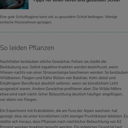
Tipps für einen tie­fen und ge­sun­den Schlaf
Eine gute Schlafhygiene kann viel zu gesundem Schlaf beitragen. Wenige
einfache Massnahmen genügen.
So leiden Pflanzen
Nachtfalter bestäuben etliche Gewächse. Fehlen sie, bleibt die
Bestäubung aus. Selbst tagaktive Insekten werden beeinflusst, wenn
Wiesen nachts von einer Strassenlampe beschienen werden: So bestäuben
Wildbienen, Fliegen und Käfer Blüten von Baldrian, Kohl-distel und
Einjährigem Berufkraut deutlich seltener, wenn sie künst­lichem Licht
ausgesetzt waren. Andere Gewächse profitieren aber: Die Wilde Möhre
etwa wird nach nächt-licher Beleuchtung deutlich häufiger ange­flogen,
vor allem von Fliegen.
Ein Experiment mit Kratzdisteln, die am Fuss der Alpen wachsen, hat
gezeigt, dass sie unter künstlichem Licht weniger Fruchtkörper bildeten. Es
stellte sich heraus, dass Pflanzen nach nächtlicher Beleuchtung von 62
Prozent weniger Insekten besucht werden. Ein möglicher Grund ist laut