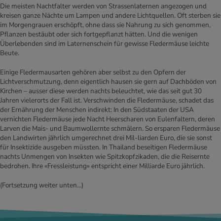
Die meisten Nachtfalter werden von Strassenlaternen angezogen und
kreisen ganze Nächte um Lampen und andere Lichtquellen. Oft sterben sie
im Morgengrauen erschöpft, ohne dass sie Nahrung zu sich genommen,
Pflanzen bestäubt oder sich ­fortgepflanzt hätten. Und die we­nigen
Überlebenden sind im ­Laternenschein für gewisse ­F­ledermäuse leichte
Beute.
Einige Fledermausarten gehören aber selbst zu den Opfern der
Lichtverschmutzung, denn eigentlich hausen sie gern auf Dachböden von
Kirchen – ausser diese werden nachts beleuchtet, wie das seit gut 30
Jahren vielerorts der Fall ist. Verschwinden die Fledermäuse, schadet das
der Ernährung der Menschen indirekt: In den Südstaaten der USA
vernichten Fledermäuse jede Nacht Heerscharen von Eulenfaltern, deren
Larven die Mais- und Baumwoll­ernte schmälern. So ersparen Fledermäuse
den Landwirten jährlich umgerechnet drei Mil-liarden Euro, die sie sonst
für ­Insektizide ausgeben müssten. In Thailand beseitigen Fledermäuse
nachts Unmengen von Insekten wie Spitzkopfzikaden, die die Reisernte
bedrohen. Ihre «Fressleistung» entspricht einer Milliarde Euro jährlich.
(Fortsetzung weiter unten…)