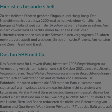
Hier ist es besonders hell
Zu den hellsten Städten gehören Singapur und Hong-kong. Der
Nachthimmel ist dort etwa 1200-mal so hell wie ohne Kunstlicht. In
Europa ist Mailand weit vorn, der Skyglow ist bis ins Tessin zu sehen. Auch
in der Schweiz wird es nachts immer heller. Die künstlichen
Lichtemissionen haben sich in der Schweiz in den vergangenen 25 Jahren
mehr als verdoppelt und wachsen jährlich um sechs Prozent. Am hellsten
sind Zürich, Genf und Basel.
Das tun SBB und Co.
Das Bundesamt für Umwelt (Bafu) bietet seit 2005 Empfehlungen zur
Vermeidung von Lichtemissionen und seit Oktober 2021 eine aktualisierte
Vollzugshilfe an. Neue Weiterbildungsprogramme in Beleuchtungsfragen
richten sich an Vertreterinnen und Vertreter von Behörden. Bei
Bahnhofsumbauten arbeiten die SBB mit dem Bafu zusammen und
stellen auf warmweisses Licht um, das Insekten nicht so anzieht wie
kaltweisses. Verstärkt wird Strassenbeleuchtung ein- gesetzt, die nur bei
Bedarf einschaltet und nur so hell wie nötig leuchtet. Mehr und mehr Orte
wie Luzern, Bern und Baden reduzieren die nächtliche Beleuchtung von
Bauten und Quartieren. Was können Private tun? Tipps des Bafu gibts auf:
www.migmag.ch/licht-bafu