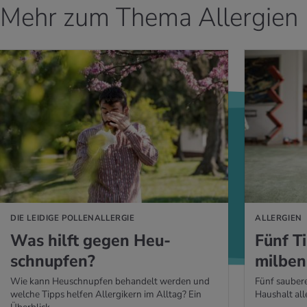
Mehr zum Thema Allergien
 ERFAHREN
MEHR ERFAHREN
DIE LEIDIGE POLLENALLERGIE
ALLERGIEN
Was hilft gegen Heu­
Fünf T
schnup­fen?
mil­ben-
Wie kann Heuschnupfen behandelt werden und
Fünf saubere
welche Tipps helfen Allergikern im Alltag? Ein
Haushalt all