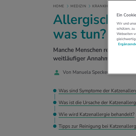
HOME
MEDIZIN
KRANKHEITEN
ALLE
Allergisch auf
Ein Cookie
Wir und unse
was tun?
schützen, zu
Webseiten vo
gleichwertig
Ergänzende
Manche Menschen reagieren all
weitläufiger Annahmen aber nic
Von Manuela Specker
Was sind Symptome der Katzenaller
Was ist die Ursache der Katzenallerg
Wie wird Katzenallergie behandelt?
Tipps zur Reinigung bei Katzenallerg