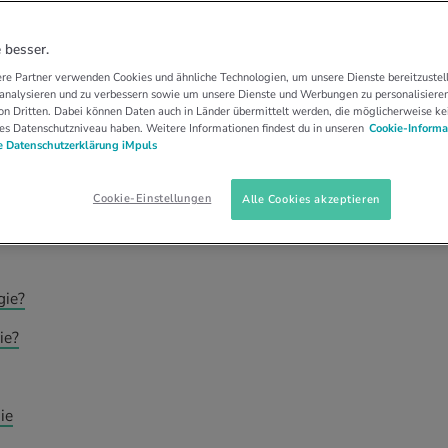
RGIEN
KATZENALLERGIE
 die eigene Katze:
 besser.
re Partner verwenden Cookies und ähnliche Technologien, um unsere Dienste bereitzustell
 analysieren und zu verbessern sowie um unsere Dienste und Werbungen zu personalisieren
n Dritten. Dabei können Daten auch in Länder übermittelt werden, die möglicherweise ke
es Datenschutzniveau haben. Weitere Informationen findest du in unseren
Cookie-Informa
 Datenschutzerklärung iMpuls
ergisch auf Katzen. Daran sind entgegen
ht die Haare der Schmusetiger schuld.
Cookie-Einstellungen
Alle Cookies akzeptieren
gie?
ie?
ie