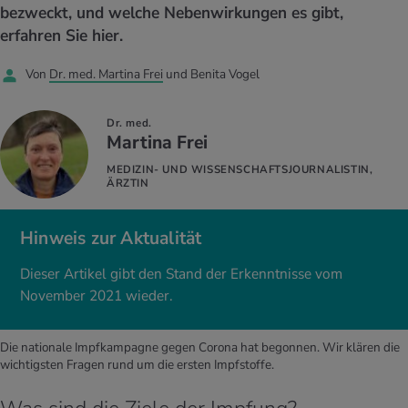
UELLE THEMEN IM BEREICH SERVICES
bezweckt, und welche Nebenwirkungen es gibt,
rgien & Intoleranzen
ersport
afen
engesundheit
erfahren Sie hier.
Angebote
Von
Dr. med. Martina Frei
und Benita Vogel
ungsmittel
ess
lness
chwerden
Tools, Test & Quizze
stoffe
zinisches Wissen
Dr. med.
UELLE THEMEN IM BEREICH BEWEGUNG
UELLE THEMEN IM BEREICH ENTSPANNUNG
Martina Frei
Kalorienverbrauch berechnen
Glücklich sein
MEDIZIN- UND WISSENSCHAFTSJOURNALISTIN,
UELLE THEMEN IM BEREICH ERNÄHRUNG
UELLE THEMEN IM BEREICH MEDIZIN
ÄRZTIN
BMI berechnen
Mund- & Zahnpflege
Personal Health Coaching
Personal Health Coaching
Hinweis zur Aktualität
Personal Health Coaching
Personal Health Coaching
Dieser Artikel gibt den Stand der Erkenntnisse vom
November 2021 wieder.
Die nationale Impfkampagne gegen Corona hat begonnen. Wir klären die
wichtigsten Fragen rund um die ersten Impfstoffe.