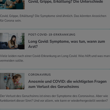
Covid, Grip­pe, Er­käl­tung? Die Un­ter­schie­de
Covid, Grippe, Erkältung? Die Symptome sind ähnlich. Das könnten Anzeichen
für Corona sein.
POST-COVID-19-ERKRANKUNG
Long Covid: Sym­pto­me, was tun, wann zum
Arzt?
Viele leiden nach einer Covid-Erkrankung an Long Covid. Was hilft und was man
vermeiden sollte.
CORONAVIRUS
Anos­mie und COVID: die wich­tigs­ten Fra­gen
zum Ver­lust des Ge­ruchsinns
Der Verlust des Geruchsinns ist eines der Symptome des Coronavirus. Aber wie
funktioniert dieser Sinn? Und vor allem, wie kann er wiederhergestellt werden?