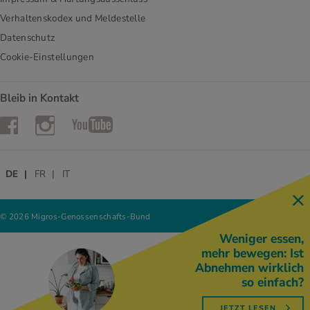
Verhaltenskodex und Meldestelle
Datenschutz
Cookie-Einstellungen
Bleib in Kontakt
Instagram
Facebook
YouTube
DE
FR
IT
© 2026 Migros-Genossenschafts-Bund
Weniger essen,
mehr bewegen: Ist
Abnehmen wirklich
so einfach?
JETZT LESEN