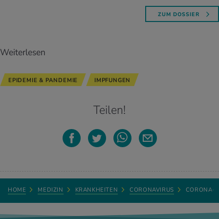
ZUM DOSSIER
Weiterlesen
EPIDEMIE & PANDEMIE
IMPFUNGEN
Teilen!
HOME
MEDIZIN
KRANKHEITEN
CORONAVIRUS
CORONA-I