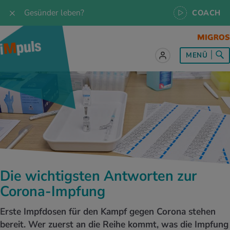
Gesünder leben?
COACH
MENÜ
lles zum Thema Ernährung
lles zum Thema Bewegung
lles zum Thema Entspannung
les zum Thema Medizin
les zum Thema Services
 Rezepte
twissen
pannung im Alltag
ndheitsprävention
ebote
ährungswissen
ing & Jogging
niken
nd im Alltag
s, Test & Quizze
Die wichtigsten Antworten zur
lgewicht
or & Outdoor
a
tmedizin
tbewerbe
Corona-Impfung
undes Essen
 & Biken
-Life Balance
kheiten
 iMpuls
Erste Impfdosen für den Kampf gegen Corona stehen
bereit. Wer zuerst an die Reihe kommt, was die Impfung
ährungsformen
dern
ss
medizin