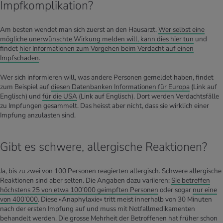
Impfkomplikation?
Am besten wendet man sich zuerst an den Hausarzt.
Wer selbst eine
mögliche unerwünschte Wirkung melden will, kann dies hier tun
und
findet
hier Informationen zum Vorgehen beim Verdacht auf einen
Impfschaden
.
Wer sich informieren will, was andere Personen gemeldet haben, findet
zum Beispiel auf
diesen Datenbanken Informationen für Europa
(Link auf
Englisch)
und
für die USA
(Link auf Englisch)
. Dort werden Verdachtsfälle
zu Impfungen gesammelt. Das heisst aber nicht, dass sie wirklich einer
Impfung anzulasten sind.
Gibt es schwere, allergische Reaktionen?
Ja, bis zu zwei von 100 Personen reagierten allergisch. Schwere allergische
Reaktionen sind aber selten. Die Angaben dazu variieren:
Sie betreffen
höchstens 25 von etwa 100’000 geimpften Personen
oder sogar
nur eine
von 400’000
. Diese «Anaphylaxie» tritt meist innerhalb von 30 Minuten
nach der ersten Impfung auf und muss mit Notfallmedikamenten
behandelt werden. Die grosse Mehrheit der Betroffenen hat früher schon