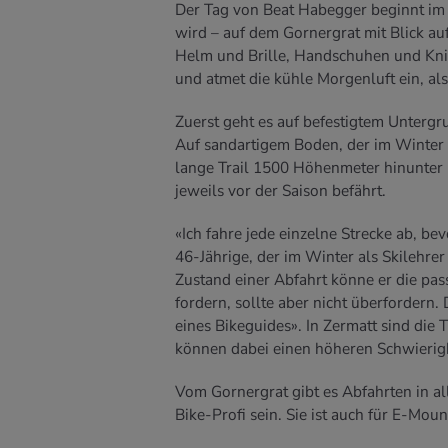
Der Tag von Beat Habegger beginnt im P
wird – auf dem Gornergrat mit Blick au
Helm und Brille, Handschuhen und Knie
und atmet die kühle Morgenluft ein, als
Zuerst geht es auf befestigtem Untergr
Auf sandartigem Boden, der im Winter a
lange Trail 1500 Höhenmeter hinunter n
jeweils vor der Saison befährt.
«Ich fahre jede einzelne Strecke ab, be
46-Jährige, der im Winter als Skilehre
Zustand einer Abfahrt könne er die pass
fordern, sollte aber nicht überfordern
eines Bikeguides». In Zermatt sind die 
können dabei einen höheren Schwierig
Vom Gornergrat gibt es Abfahrten in al
Bike-Profi sein. Sie ist auch für E-Moun