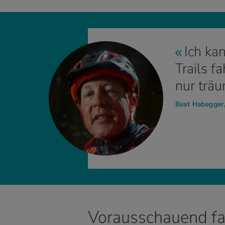
Ich ka
Trails f
nur trä
Beat Habegger,
Vorausschauend f