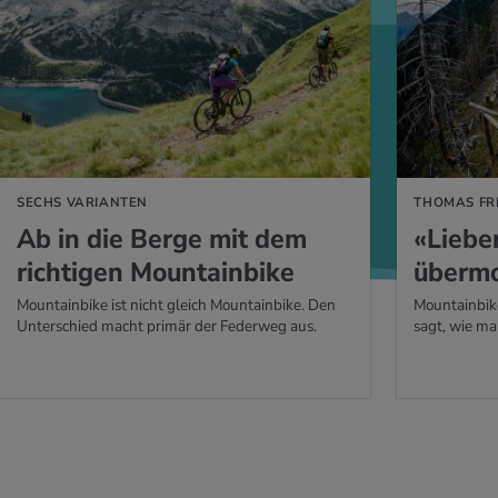
 ERFAHREN
MEHR ERFAHREN
SECHS VARIANTEN
THOMAS FR
Ab in die Berge mit dem
«Lie­be
rich­ti­gen Moun­tain­bike
über­mo­
Mountainbike ist nicht gleich Mountainbike. Den
Mountainbik
Unterschied macht primär der Federweg aus.
sagt, wie ma