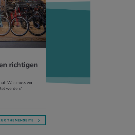
n rich­ti­gen
 hat: Was muss vor
htet werden?
ZUR THEMENSEITE