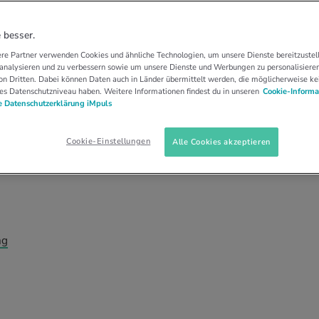
LO-TIPPS
MOUTAINBIKE
Tour auf dem
 besser.
re Partner verwenden Cookies und ähnliche Technologien, um unsere Dienste bereitzustell
 Spass
 analysieren und zu verbessern sowie um unsere Dienste und Werbungen zu personalisieren
n Dritten. Dabei können Daten auch in Länder übermittelt werden, die möglicherweise ke
es Datenschutzniveau haben. Weitere Informationen findest du in unseren
Cookie-Informa
 Datenschutzerklärung iMpuls
und wieder hinunter. Bikeguide Beat Habegger
her ans Ziel kommt.
Cookie-Einstellungen
Alle Cookies akzeptieren
ng