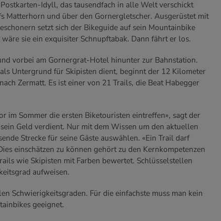
ostkarten-Idyll, das tausendfach in alle Welt verschickt
fs Matterhorn und über den Gornergletscher. Ausgerüstet mit
schonern setzt sich der Bikeguide auf sein Mountainbike
 wäre sie ein exquisiter Schnupftabak. Dann fährt er los.
und vorbei am Gornergrat-Hotel hinunter zur Bahnstation.
ls Untergrund für Skipisten dient, beginnt der 12 Kilometer
ach Zermatt. Es ist einer von 21 Trails, die Beat Habegger
vor im Sommer die ersten Biketouristen eintreffen», sagt der
r sein Geld verdient. Nur mit dem Wissen um den aktuellen
ende Strecke für seine Gäste auswählen. «Ein Trail darf
. Dies einschätzen zu können gehört zu den Kernkompetenzen
Trails wie Skipisten mit Farben bewertet. Schlüsselstellen
keitsgrad aufweisen.
len Schwierigkeitsgraden. Für die einfachste muss man kein
tainbikes geeignet.