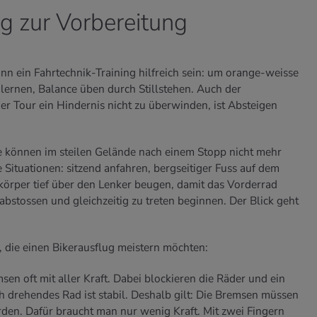
ng zur Vorbereitung
ann ein Fahrtechnik-Training hilfreich sein: um orange-weisse
ernen, Balance üben durch Stillstehen. Auch der
iner Tour ein Hindernis nicht zu überwinden, ist Absteigen
 können im steilen Gelände nach einem Stopp nicht mehr
e Situationen: sitzend anfahren, bergseitiger Fuss auf dem
rkörper tief über den Lenker beugen, damit das Vorderrad
bstossen und gleichzeitig zu treten beginnen. Der Blick geht
 die einen Bikerausflug meistern möchten:
en oft mit aller Kraft. Dabei blockieren die Räder und ein
ch drehendes Rad ist stabil. Deshalb gilt: Die Bremsen müssen
rden. Dafür braucht man nur wenig Kraft. Mit zwei Fingern