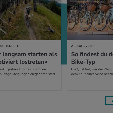
ISCHKNECHT
AB AUFS VELO
r lang­sam star­ten als
So fin­dest du de
ti­viert los­tre­ten»
Bike-Typ
e-Urgestein Thomas Frischknecht
Die Qual hat, wer die Wahl
n lange Steigungen elegant meistert.
dem Kauf eines Velos beac