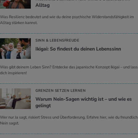
All­tag
Was Resilienz bedeutet und wie du deine psychische Widerstandsfähigkeit im
Alltag stärken kannst.
SINN & LEBENSFREUDE
Iki­gai: So fin­dest du dei­nen Le­bens­sinn
Was gibt deinem Leben Sinn? Entdecke das japanische Konzept Ikigai – und lass
dich inspirieren!
GRENZEN SETZEN LERNEN
Warum Nein-Sagen wich­tig ist – und wie es
ge­lingt
Wer nur Ja sagt, riskiert Stress und Überforderung. Erfahre hier, wie du freundlich
Nein sagst.