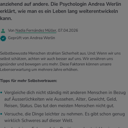
UELLE THEMEN IM BEREICH SERVICES
anziehend auf andere. Die Psychologin Andrea Werlin
rgien & Intoleranzen
ersport
afen
engesundheit
erklärt, wie man es ein Leben lang weiterentwickeln
Angebote
kann.
ungsmittel
ess
lness
chwerden
Tools, Test & Quizze
Von
Nadia Fernández Müller
, 07.04.2026
stoffe
zinisches Wissen
Geprüft von Andrea Werlin
UELLE THEMEN IM BEREICH BEWEGUNG
UELLE THEMEN IM BEREICH ENTSPANNUNG
Kalorienverbrauch berechnen
Glücklich sein
Selbstbewusste Menschen strahlen Sicherheit aus. Und: Wenn wir uns
UELLE THEMEN IM BEREICH ERNÄHRUNG
UELLE THEMEN IM BEREICH MEDIZIN
selbst schätzen, achten wir auch besser auf uns. Wir ernähren uns
gesünder und bewegen uns mehr. Diese Faktoren können unsere
BMI berechnen
Mund- & Zahnpflege
Lebenserwartung um mehrere Jahre erhöhen.
Personal Health Coaching
Personal Health Coaching
Tipps für mehr Selbstvertrauen:
Personal Health Coaching
Personal Health Coaching
Vergleiche dich nicht ständig mit anderen Menschen in Bezug
auf Äusserlichkeiten wie Aussehen, Alter, Gewicht, Geld,
Reisen, Status. Das tut den meisten Menschen nicht gut.
Versuche, die Dinge leichter zu nehmen. Es gibt schon genug
wirklich Schweres auf dieser Welt.