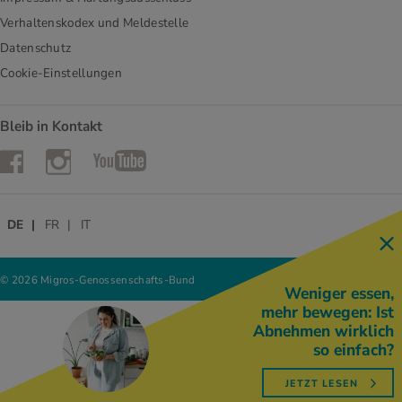
Verhaltenskodex und Meldestelle
Datenschutz
Cookie-Einstellungen
Bleib in Kontakt
Instagram
Facebook
YouTube
DE
FR
IT
© 2026 Migros-Genossenschafts-Bund
Weniger essen,
mehr bewegen: Ist
Abnehmen wirklich
so einfach?
JETZT LESEN