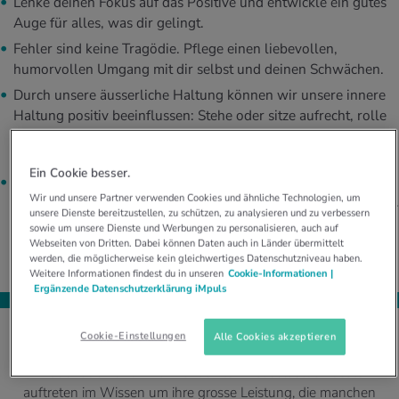
Lenke deinen Fokus auf das Positive und entwickle ein gutes
Auge für alles, was dir gelingt.
Fehler sind keine Tragödie. Pflege einen liebevollen,
humorvollen Umgang mit dir selbst und deinen Schwächen.
Durch unsere äusserliche Haltung können wir unsere innere
Haltung positiv beeinflussen: Stehe oder sitze aufrecht, rolle
deine Schultern zurück und halte deinen Kopf mit dem Kinn
parallel zum Boden, atme tief in den Bauch.
Ein Cookie besser.
Lächle, so oft es geht. Es verbessert deine eigene Stimmung
Wir und unsere Partner verwenden Cookies und ähnliche Technologien, um
und du wirst von deiner Umgebung positiver wahrgenommen.
unsere Dienste bereitzustellen, zu schützen, zu analysieren und zu verbessern
sowie um unsere Dienste und Werbungen zu personalisieren, auch auf
Webseiten von Dritten. Dabei können Daten auch in Länder übermittelt
werden, die möglicherweise kein gleichwertiges Datenschutzniveau haben.
Weitere Informationen findest du in unseren
Cookie-Informationen |
Ergänzende Datenschutzerklärung iMpuls
Cookie-Einstellungen
Alle Cookies akzeptieren
Hausfrauen und -männer dürften viel selbstbewusster
auftreten im Wissen um ihre grosse Leistung, die manchen