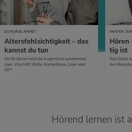
ZU KURZE ARME?
FAKTEN ZU
Al­ters­fehl­sich­tig­keit – das
Hören 
kannst du tun
tig ist
Ab 40 Jahren wird die Augenlinse zunehmend
Das Gehör is
starr. Was hilft: Brille, Kontaktlinse, Laser oder
des Mensche
OP?
Hörend lernen ist 