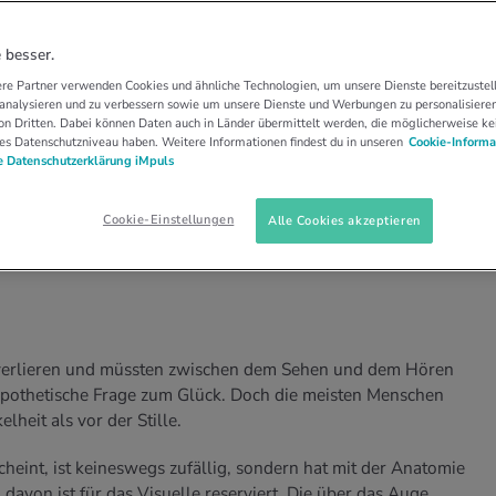
 SEHEN
HÖREN UND SEHEN
ichtiger ist als
 besser.
re Partner verwenden Cookies und ähnliche Technologien, um unsere Dienste bereitzustell
 analysieren und zu verbessern sowie um unsere Dienste und Werbungen zu personalisieren
n Dritten. Dabei können Daten auch in Länder übermittelt werden, die möglicherweise ke
es Datenschutzniveau haben. Weitere Informationen findest du in unseren
Cookie-Informa
 Datenschutzerklärung iMpuls
n Sehsinn ausgerichtet. Dies widerspiegelt sich
noch gibt es Unterschiede und Ausnahmen, wie
Cookie-Einstellungen
Alle Cookies akzeptieren
erlieren und müssten zwischen dem Sehen und dem Hören
pothetische Frage zum Glück. Doch die meisten Menschen
lheit als vor der Stille.
heint, ist keineswegs zufällig, sondern hat mit der Anatomie
 davon ist für das Visuelle reserviert. Die über das Auge