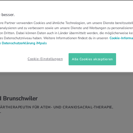
LEMENTÄRMEDIZIN
CRANIOSACRAL-THERAPI…
osacral-Therapie und
 besser.
re Partner verwenden Cookies und ähnliche Technologien, um unsere Dienste bereitzustell
 analysieren und zu verbessern sowie um unsere Dienste und Werbungen zu personalisieren
n Dritten. Dabei können Daten auch in Länder übermittelt werden, die möglicherweise ke
es Datenschutzniveau haben. Weitere Informationen findest du in unseren
Cookie-Informa
 Datenschutzerklärung iMpuls
dizinische Methode kann Schmerzen lindern und
den unterstützend helfen. Sie eignet sich für
Cookie-Einstellungen
Alle Cookies akzeptieren
d Brunschwiler
ÄRTHERAPEUTIN FÜR ATEM- UND CRANIOSACRAL-THERAPIE,
L