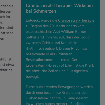
Craniosacral-Therapie: Wirksam
oder sie
bei Schmerzen
liessen
uch im
Entdeckt wurde die
Craniosacral-Therapie
g.
zu Beginn des 20. Jahrhunderts vom
er, sind
osteopathischen Arzt William Garner
oft sehr
Sutherland. Ihm fiel auf, dass der Liquor
zen
zwischen Gehirn und Kreuzbein
rhythmisch pulsiert. Diesen Rhythmus
bezeichnete er als «Primären
lt, ist
Respirationsmechanismus». Der
 ist etwa
Lebensatem («Breath of Life») ist die Kraft,
ektarine
die sämtliche Zellen und Flüssigkeiten
s
bewegt.
Diese pulsierenden Bewegungen werden
durch eine bestimmte Kraft, die er den
«Lebensatem» nannte, in Gang gesetzt.
Inzwischen haben mehrere Studien eine