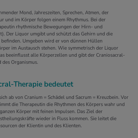
mender Mond, Jahreszeiten, Sprechen, Atmen, der
tur und im Körper folgen einem Rhythmus. Bei der
erapeutin rhythmische Bewegungen der Hirn- und
). Der Liquor umgibt und schützt das Gehirn und die
k befinden. Umgeben wird er von dünnen Hüllen
örper im Austausch stehen. Wie symmetrisch der Liquor
 das beeinflusst alle Körperzellen und gibt der Craniosacral-
d des Organismus.
cral-Therapie bedeutet
 sich ab von Cranium = Schädel und Sacrum = Kreuzbein. Vor
nimmt die Therapeutin die Rhythmen des Körpers wahr und
 ganzen Körper mit feinen Impulsen. Das Ziel der
bstheilungskräfte wieder in Fluss kommen. Sie leitet die
sourcen der Klientin und des Klienten.