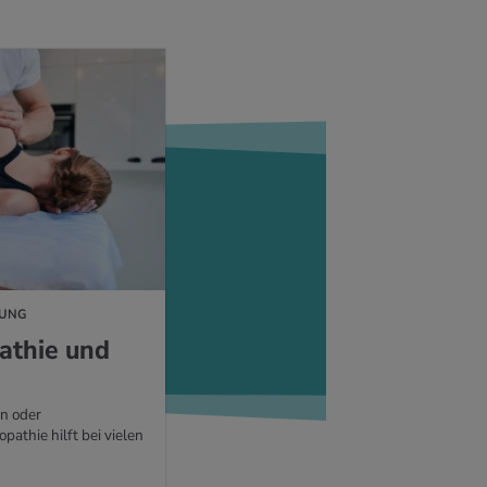
LUNG
a­thie und
n oder
athie hilft bei vielen