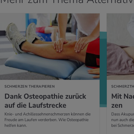
 ERFAHREN
MEHR ERFAHREN
SCHMERZEN THERAPIEREN
SCHMERZTH
Dank Os­teo­pa­thie zu­rück
Mit Na
auf die Lauf­stre­cke
zen
Knie- und Achillessehnenschmerzen können die
Dass Akupunk
Freude am Laufen verderben. Wie Osteopathie
nun auch die
helfen kann.
bei Schmerze