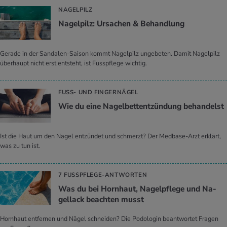
NAGELPILZ
Na­gel­pilz: Ur­sa­chen & Be­hand­lung
Gerade in der Sandalen-Saison kommt Nagelpilz ungebeten. Damit Nagelpilz
überhaupt nicht erst entsteht, ist Fusspflege wichtig.
FUSS- UND FINGERNÄGEL
Wie du eine Na­gel­bett­ent­zün­dung be­han­delst
Ist die Haut um den Nagel entzündet und schmerzt? Der Medbase-Arzt erklärt,
was zu tun ist.
7 FUSSPFLEGE-ANTWORTEN
Was du bei Horn­haut, Na­gel­pfle­ge und Na­
gel­lack be­ach­ten musst
Hornhaut entfernen und Nägel schneiden? Die Podologin beantwortet Fragen