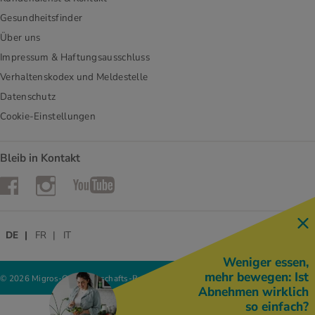
Gesundheitsfinder
Über uns
Impressum & Haftungsausschluss
Verhaltenskodex und Meldestelle
Datenschutz
Cookie-Einstellungen
Bleib in Kontakt
Instagram
Facebook
YouTube
DE
FR
IT
Weniger essen,
mehr bewegen: Ist
© 2026 Migros-Genossenschafts-Bund
Abnehmen wirklich
so einfach?