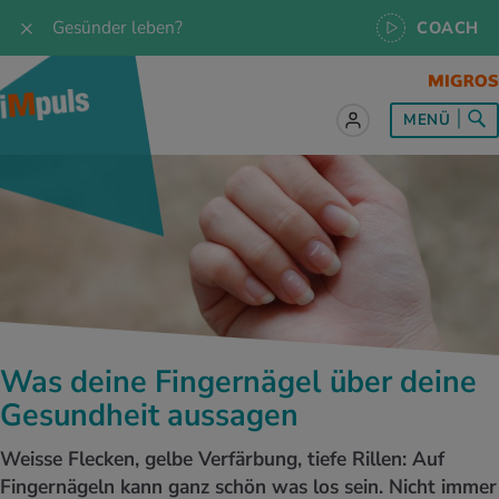
Gesünder leben?
COACH
MENÜ
lles zum Thema Ernährung
lles zum Thema Bewegung
lles zum Thema Entspannung
les zum Thema Medizin
les zum Thema Services
 Rezepte
twissen
pannung im Alltag
ndheitsprävention
ebote
ährungswissen
ing & Jogging
niken
nd im Alltag
s, Test & Quizze
Was deine Fingernägel über deine
lgewicht
or & Outdoor
a
tmedizin
tbewerbe
Gesundheit aussagen
undes Essen
 & Biken
-Life Balance
kheiten
 iMpuls
Weisse Flecken, gelbe Verfärbung, tiefe Rillen: Auf
Fingernägeln kann ganz schön was los sein. Nicht immer
ährungsformen
dern
ss
medizin