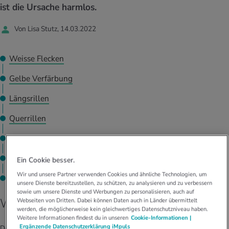
UELLE THEMEN IM BEREICH SERVICES
ist die Ursache harmlos.
rgien & Intoleranzen
ersport
afen
engesundheit
Angebote
Von Lisa Stutz, 14.03.2022
ungsmittel
ess
lness
chwerden
Tools, Test & Quizze
Weisse Flecken
stoffe
zinisches Wissen
UELLE THEMEN IM BEREICH BEWEGUNG
UELLE THEMEN IM BEREICH ENTSPANNUNG
Gelbe Verfärbung
Kalorienverbrauch berechnen
Glücklich sein
Längsrillen
UELLE THEMEN IM BEREICH ERNÄHRUNG
UELLE THEMEN IM BEREICH MEDIZIN
Querrillen
BMI berechnen
Mund- & Zahnpflege
Personal Health Coaching
Personal Health Coaching
Brüchige Enden
Personal Health Coaching
Personal Health Coaching
Nach unten gewölbt
Ein Cookie besser.
Wir und unsere Partner verwenden Cookies und ähnliche Technologien, um
Nach oben gewölbt
unsere Dienste bereitzustellen, zu schützen, zu analysieren und zu verbessern
sowie um unsere Dienste und Werbungen zu personalisieren, auch auf
Weisse Flecken
Webseiten von Dritten. Dabei können Daten auch in Länder übermittelt
werden, die möglicherweise kein gleichwertiges Datenschutzniveau haben.
Weitere Informationen findest du in unseren
Cookie-Informationen |
Ergänzende Datenschutzerklärung iMpuls
Der grösste Nagelmythos muss gleich zu Beginn entkräftet werden: