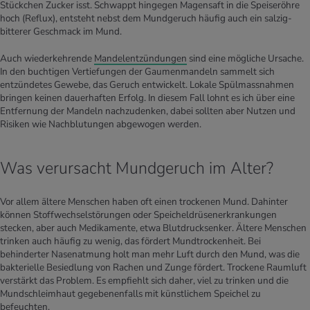
Stückchen Zucker isst. Schwappt hingegen Magensaft in die Speiseröhre
hoch (Reflux), entsteht nebst dem Mundgeruch häufig auch ein salzig-
bitterer Geschmack im Mund.
Auch wiederkehrende
Mandelentzündungen
sind eine mögliche Ursache.
In den buchtigen Vertiefungen der Gaumenmandeln sammelt sich
entzündetes Gewebe, das Geruch entwickelt. Lokale Spülmassnahmen
bringen keinen dauerhaften Erfolg. In diesem Fall lohnt es ich über eine
Entfernung der Mandeln nachzudenken, dabei sollten aber Nutzen und
Risiken wie Nachblutungen abgewogen werden.
Was verursacht Mundgeruch im Alter?
Vor allem ältere Menschen haben oft einen trockenen Mund. Dahinter
können Stoffwechselstörungen oder Speicheldrüsenerkrankungen
stecken, aber auch Medikamente, etwa Blutdrucksenker. Ältere Menschen
trinken auch häufig zu wenig, das fördert Mundtrockenheit. Bei
behinderter Nasenatmung holt man mehr Luft durch den Mund, was die
bakterielle Besiedlung von Rachen und Zunge fördert. Trockene Raumluft
verstärkt das Problem. Es empfiehlt sich daher, viel zu trinken und die
Mundschleimhaut gegebenenfalls mit künstlichem Speichel zu
befeuchten.