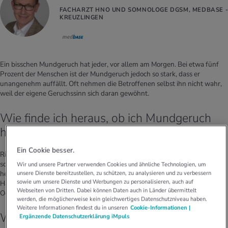
FACHARZT HNO UND SOMNOLOGE DGSM, MEDBASE ­
KREUZLINGEN
Ein bisschen Mundgeruch hat jeder, vor allem am Morgen. Bei etwa fünf
Prozent der Menschen ist der Mundgeruch jedoch so stark, dass er
unangenehm auffällt. Oft nehmen die Betroffenen selbst ihn nicht wahr,
weil der eigene Geruchssinn sich daran gewöhnt.
Wie finde ich heraus, ob ich Mundgeruch
habe?
Ein Cookie besser.
Riecht der eigene Atem unangenehm, weiss man selbst davon oft nichts –
sofern sich niemand traut, das Tabuthema anzusprechen. Um
Wir und unsere Partner verwenden Cookies und ähnliche Technologien, um
unsere Dienste bereitzustellen, zu schützen, zu analysieren und zu verbessern
herauszufinden, ob man aus dem Mund riecht, hilft es etwa, das
sowie um unsere Dienste und Werbungen zu personalisieren, auch auf
Handgelenk an der Innenseite kurz abzulecken und dann daran zu riechen.
Webseiten von Dritten. Dabei können Daten auch in Länder übermittelt
Oder man bittet einen vertrauten Menschen um einen «Geruchstest».
werden, die möglicherweise kein gleichwertiges Datenschutzniveau haben.
Weitere Informationen findest du in unseren
Cookie-Informationen |
Wie mache ich andere auf Mundgeruch
Ergänzende Datenschutzerklärung iMpuls