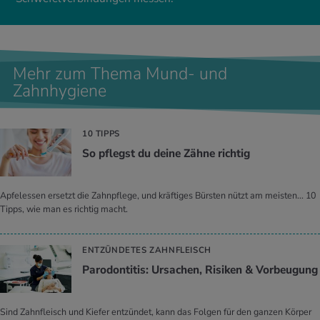
Mehr zum Thema Mund- und
Zahnhygiene
10 TIPPS
So pflegst du deine Zähne rich­tig
Apfelessen ersetzt die Zahnpflege, und kräftiges Bürsten nützt am meisten... 10
Tipps, wie man es richtig macht.
ENTZÜNDETES ZAHNFLEISCH
Par­odon­ti­tis: Ur­sa­chen, Ri­si­ken & Vor­beu­gung
Sind Zahnfleisch und Kiefer entzündet, kann das Folgen für den ganzen Körper