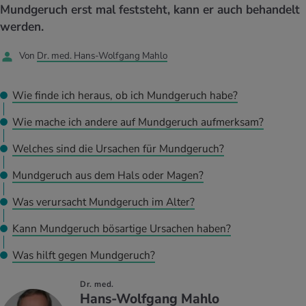
UELLE THEMEN IM BEREICH SERVICES
Mundgeruch erst mal feststeht, kann er auch behandelt
rgien & Intoleranzen
ersport
afen
engesundheit
werden.
Angebote
Von
Dr. med. Hans-Wolfgang Mahlo
ungsmittel
ess
lness
chwerden
Tools, Test & Quizze
stoffe
zinisches Wissen
Wie finde ich heraus, ob ich Mundgeruch habe?
UELLE THEMEN IM BEREICH BEWEGUNG
UELLE THEMEN IM BEREICH ENTSPANNUNG
Wie mache ich andere auf Mundgeruch aufmerksam?
Kalorienverbrauch berechnen
Glücklich sein
UELLE THEMEN IM BEREICH ERNÄHRUNG
UELLE THEMEN IM BEREICH MEDIZIN
Welches sind die Ursachen für Mundgeruch?
BMI berechnen
Mund- & Zahnpflege
Personal Health Coaching
Personal Health Coaching
Mundgeruch aus dem Hals oder Magen?
Was verursacht Mundgeruch im Alter?
Personal Health Coaching
Personal Health Coaching
Kann Mundgeruch bösartige Ursachen haben?
Was hilft gegen Mundgeruch?
Dr. med.
Hans-Wolfgang Mahlo