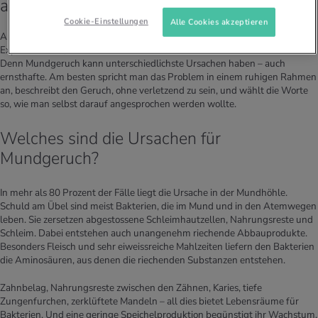
aufmerksam?
Cookie-Einstellungen
Alle Cookies akzeptieren
Andere darauf aufmerksam zu machen, erfordert Fingerspitzengefühl.
Experten raten, Betroffene behutsam darauf aufmerksam zu machen.
Denn Mundgeruch kann unterschiedlichste Ursachen haben – auch
ernsthafte. Am besten spricht man das Problem in einem ruhigen Rahmen
an, beschreibt den Geruch, ohne verletzend zu sein, und wählt die Worte
so, wie man selbst darauf angesprochen werden wollte.
Welches sind die Ursachen für
Mundgeruch?
In mehr als 80 Prozent der Fälle liegt die Ursache in der Mundhöhle.
Schuld am Übel sind meist Bakterien, die im Mund und in den Atemwegen
leben. Sie zersetzen abgestossene Schleimhautzellen, Nahrungsreste und
Schleim. Dabei entstehen auch unangenehm riechende Abbauprodukte.
Besonders Fleisch und sehr eiweissreiche Mahlzeiten liefern den Bakterien
die Aminosäuren, aus denen die riechenden Substanzen entstehen.
Zahnbelag, Nahrungsreste zwischen den Zähnen, Karies, tiefe
Zungenfurchen, zerklüftete Mandeln – all dies bietet Lebensräume für
Bakterien. Und eine geringe Speichelproduktion begünstigt ihr Wachstum.