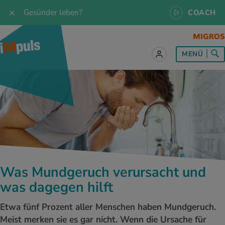
Gesünder leben?
COACH
MENÜ
lles zum Thema Ernährung
lles zum Thema Bewegung
lles zum Thema Entspannung
les zum Thema Medizin
les zum Thema Services
 Rezepte
twissen
pannung im Alltag
ndheitsprävention
ebote
ährungswissen
ing & Jogging
niken
nd im Alltag
s, Test & Quizze
Was Mundgeruch verursacht und
lgewicht
or & Outdoor
a
tmedizin
tbewerbe
was dagegen hilft
undes Essen
 & Biken
-Life Balance
kheiten
 iMpuls
Etwa fünf Prozent aller Menschen haben Mundgeruch.
Meist merken sie es gar nicht. Wenn die Ursache für
ährungsformen
dern
ss
medizin