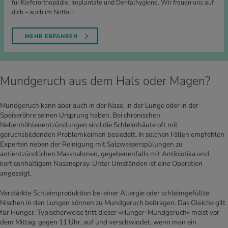
für Kieferorthopädie, Implantate und Dentalhygiene. Wir freuen uns auf
dich – auch im Notfall!
MEHR ERFAHREN
Mundgeruch aus dem Hals oder Magen?
Mundgeruch kann aber auch in der Nase, in der Lunge oder in der
Speiseröhre seinen Ursprung haben. Bei chronischen
Nebenhöhlenentzündungen sind die Schleimhäute oft mit
geruchsbildenden Problemkeimen besiedelt. In solchen Fällen empfehlen
Experten neben der Reinigung mit Salzwasserspülungen zu
antientzündlichen Massnahmen, gegebenenfalls mit Antibiotika und
kortisonhaltigem Nasenspray. Unter Umständen ist eine Operation
angezeigt.
Verstärkte Schleimproduktion bei einer Allergie oder schleimgefüllte
Nischen in den Lungen können zu Mundgeruch beitragen. Das Gleiche gilt
für Hunger. Typischerweise tritt dieser «Hunger-Mundgeruch» meist vor
dem Mittag, gegen 11 Uhr, auf und verschwindet, wenn man ein