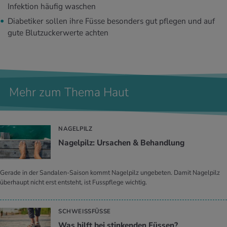
Infektion häufig waschen
Diabetiker sollen ihre Füsse besonders gut pflegen und auf
gute Blutzuckerwerte achten
Mehr zum Thema Haut
NAGELPILZ
Na­gel­pilz: Ur­sa­chen & Be­hand­lung
Gerade in der Sandalen-Saison kommt Nagelpilz ungebeten. Damit Nagelpilz
überhaupt nicht erst entsteht, ist Fusspflege wichtig.
SCHWEISSFÜSSE
Was hilft bei stin­ken­den Füs­sen?