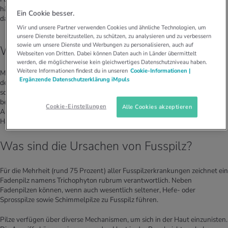
häufigsten Infektionskrankheiten. Fast ein Viertel der Bevölkerung leidet
Ein Cookie besser.
darunter.
Wir und unsere Partner verwenden Cookies und ähnliche Technologien, um
unsere Dienste bereitzustellen, zu schützen, zu analysieren und zu verbessern
sowie um unsere Dienste und Werbungen zu personalisieren, auch auf
Was sind die Symptome von Fusspilz?
Webseiten von Dritten. Dabei können Daten auch in Länder übermittelt
werden, die möglicherweise kein gleichwertiges Datenschutzniveau haben.
Weitere Informationen findest du in unseren
Cookie-Informationen |
Meistens ist Fusspilz an Rissen und einer Schuppung der Haut zwischen
Ergänzende Datenschutzerklärung iMpuls
den Zehen zu erkennen. Die damit verbundene Entzündung kann sehr
schwach oder sogar inexistent sein. Aber je nachdem, welche Stelle
befallen ist, sind die Symptome unterschiedlich: Jucken, Rötung, feuchtes
Cookie-Einstellungen
Alle Cookies akzeptieren
Aufweichen der Haut, kleine Bläschen, vermehrte Hornhautbildung der
Haut (vor allem an den Fersen).
Was sind die Ursachen von Fusspilz?
Für die Mehrheit (rund 75 Prozent) aller Fusspilzerkrankungen zeichnet ein
Fadenpilz namens Trichophyton rubrum verantwortlich. Neben
Fadenpilzen können, wenn auch wesentlich seltener, Hefe- oder
Sprosspilze sowie Schimmelpilze zu Fusspilz führen.
Pilze verfügen über diverse Mechanismen, um sich in der Haut einzunisten.