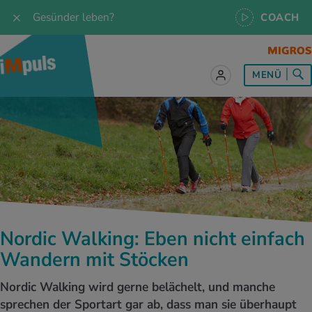
Gesünder leben?
COACH
MENÜ
lles zum Thema Ernährung
lles zum Thema Bewegung
lles zum Thema Entspannung
les zum Thema Medizin
les zum Thema Services
 Rezepte
twissen
pannung im Alltag
ndheitsprävention
ebote
ährungswissen
ing & Jogging
niken
nd im Alltag
s, Test & Quizze
Nordic Walking: Eben nicht einfach
lgewicht
or & Outdoor
a
tmedizin
tbewerbe
Wandern mit Stöcken
undes Essen
 & Biken
-Life Balance
kheiten
 iMpuls
Nordic Walking wird gerne belächelt, und manche
sprechen der Sportart gar ab, dass man sie überhaupt
ährungsformen
dern
ss
medizin