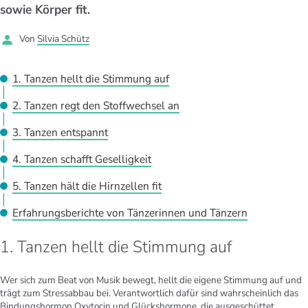
UELLE THEMEN IM BEREICH SERVICES
sowie Körper fit.
rgien & Intoleranzen
ersport
afen
engesundheit
Angebote
Von
Silvia Schütz
ungsmittel
ess
lness
chwerden
Tools, Test & Quizze
1. Tanzen hellt die Stimmung auf
stoffe
zinisches Wissen
UELLE THEMEN IM BEREICH BEWEGUNG
UELLE THEMEN IM BEREICH ENTSPANNUNG
2. Tanzen regt den Stoffwechsel an
Kalorienverbrauch berechnen
Glücklich sein
3. Tanzen entspannt
UELLE THEMEN IM BEREICH ERNÄHRUNG
UELLE THEMEN IM BEREICH MEDIZIN
4. Tanzen schafft Geselligkeit
BMI berechnen
Mund- & Zahnpflege
Personal Health Coaching
Personal Health Coaching
5. Tanzen hält die Hirnzellen fit
Personal Health Coaching
Personal Health Coaching
Erfahrungsberichte von Tänzerinnen und Tänzern
1. Tanzen hellt die Stimmung auf
Wer sich zum Beat von Musik bewegt, hellt die eigene Stimmung auf und
trägt zum Stressabbau bei. Verantwortlich dafür sind wahrscheinlich das
Bindungshormon Oxytocin und Glückshormone, die ausgeschüttet