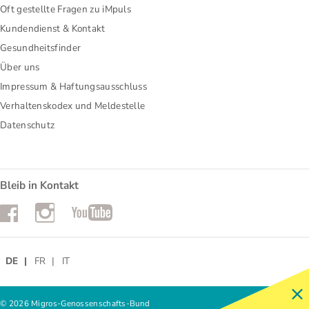
Oft gestellte Fragen zu iMpuls
Kundendienst & Kontakt
Gesundheitsfinder
Über uns
Impressum & Haftungsausschluss
Verhaltenskodex und Meldestelle
Datenschutz
Bleib in Kontakt
Instagram
Facebook
YouTube
DE
FR
IT
© 2026 Migros-Genossenschafts-Bund