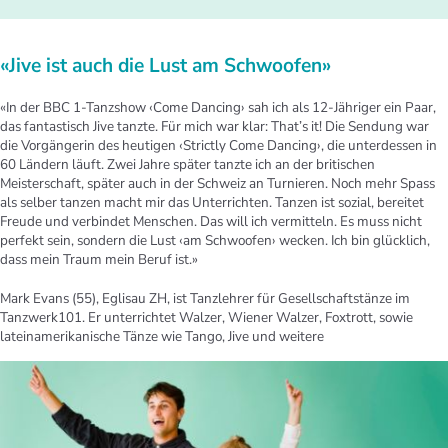
«Jive ist auch die Lust am Schwoofen»
«In der BBC 1-Tanzshow ‹Come Dancing› sah ich als 12-Jähriger ein Paar,
das fantastisch Jive tanzte. Für mich war klar: That’s it! Die Sendung war
die Vorgängerin des heutigen ‹Strictly Come Dancing›, die unterdessen in
60 Ländern läuft. Zwei Jahre später tanzte ich an der britischen
Meisterschaft, später auch in der Schweiz an Turnieren. Noch mehr Spass
als selber tanzen macht mir das Unterrichten. Tanzen ist sozial, bereitet
Freude und verbindet Menschen. Das will ich vermitteln. Es muss nicht
perfekt sein, sondern die Lust ‹am Schwoofen› wecken. Ich bin glücklich,
dass mein Traum mein Beruf ist.»
Mark Evans (55), Eglisau ZH, ist Tanzlehrer für Gesellschaftstänze im
Tanzwerk101. Er unterrichtet Walzer, Wiener Walzer, Foxtrott, sowie
lateinamerikanische Tänze wie Tango, Jive und weitere