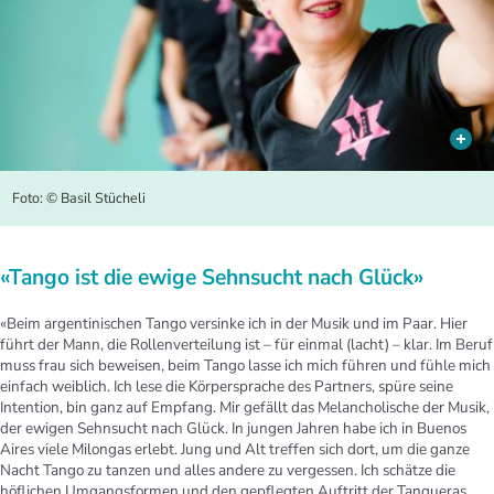
Foto: © Basil Stücheli
«Tango ist die ewige Sehnsucht nach Glück»
«Beim argentinischen Tango versinke ich in der Musik und im Paar. Hier
führt der Mann, die Rollenverteilung ist – für einmal (lacht) – klar. Im Beruf
muss frau sich beweisen, beim Tango lasse ich mich führen und fühle mich
einfach weiblich. Ich lese die Körpersprache des Partners, spüre seine
Intention, bin ganz auf Empfang. Mir gefällt das Melancholische der Musik,
der ewigen Sehnsucht nach Glück. In jungen Jahren habe ich in Buenos
Aires viele Milongas erlebt. Jung und Alt treffen sich dort, um die ganze
Nacht Tango zu tanzen und alles andere zu vergessen. Ich schätze die
höflichen Umgangsformen und den gepflegten Auftritt der Tangueras