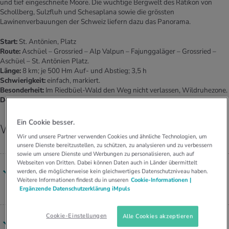
und tief eingeschneite Moore. Die wuchtige Bergwelt des Rätikon von
Schollberg, Sulzfluh und Schesaplana sowie die grössten
Lawinenverbauungen der Schweiz liefern dazu das Panorama.
Start:
St. Antönien, Platz
Route:
Aschüel – Grossried – Alp Valpun – Fajunggaläger – Grossried –
Aschüel – St. Antönien Platz.
Länge:
8 km; je 500 Hm Auf- und Abstieg; 3,5 h
Schwierigkeit:
einfach, markiert.
Besonderheit:
Im Riedbüel-Wald den Weg nicht verlassen, Wildruhezone.
Download:
GPX-Route St. Antönien – Alp Valpun
Ein Cookie besser.
Weitere Touren in Graubünden
Wir und unsere Partner verwenden Cookies und ähnliche Technologien, um
unsere Dienste bereitzustellen, zu schützen, zu analysieren und zu verbessern
sowie um unsere Dienste und Werbungen zu personalisieren, auch auf
Webseiten von Dritten. Dabei können Daten auch in Länder übermittelt
Sa­fi­en­tal – Tur­ra­hus: Wal­ser Ge­schich­te und Bünd­
werden, die möglicherweise kein gleichwertiges Datenschutzniveau haben.
Weitere Informationen findest du in unseren
Cookie-Informationen |
ner Wap­pen­tie­re
Ergänzende Datenschutzerklärung iMpuls
Cookie-Einstellungen
Alle Cookies akzeptieren
Buf­fa­lo­ra – Juf­plaun: Wo die Bären und die Kälte