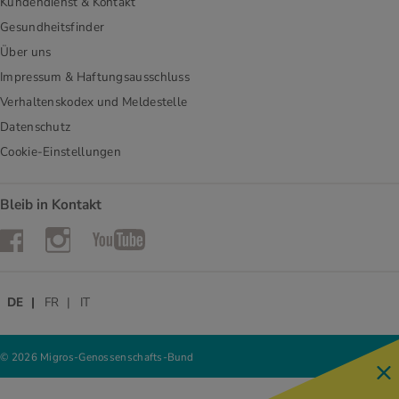
Kundendienst & Kontakt
Gesundheitsfinder
Über uns
Impressum & Haftungsausschluss
Verhaltenskodex und Meldestelle
Datenschutz
Cookie-Einstellungen
Bleib in Kontakt
Instagram
Facebook
YouTube
DE
FR
IT
© 2026 Migros-Genossenschafts-Bund