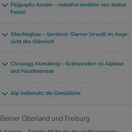
Flü­ge­spitz Amden – ne­bel­frei in­mit­ten von stei­len
Fel­sen
Ober­b­le­gi­see – Ijen­stock: Glar­ner Ur­welt im An­ge­
sicht des Glär­nisch
Chrü­zegg Atz­män­nig – Grat­wan­dern zu Alp­kä­se
und Haus­li­mo­na­de
Alp Sel­la­matt: die Ge­müt­li­che
Berner Oberland und Freiburg
Lau­e­nen – Gsteig: Mehr als der viel­be­sun­ge­ne