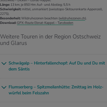
Stotzweid – Dicken – Ebnat-Kappel.
Länge:
13 km; je 850 Hm Auf- und Abstieg; 5,5 h
Schwierigkeit:
mittel, unmarkiert (swisstopo-Skitourenkarte Appenzell,
227S).
Besonderheit:
Wildruhezonen beachten (
wildruhezonen.ch
).
Download:
GPX-Route Ebnat-Kappel – Tanzboden
Weitere Touren in der Region Ostschweiz
und Glarus
Schwägalp – Hin­ter­fal­len­chopf: Auf Du und Du mit
dem Sän­tis
Flumser­berg – Spitz­mei­len­hüt­te: Zmit­tag im Holz­
wür­fel beim Fels­zahn