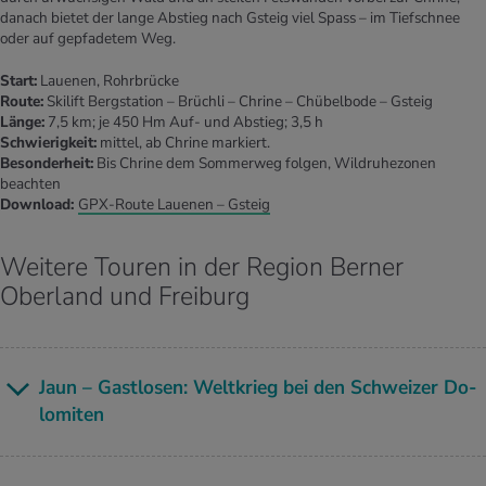
danach bietet der lange Abstieg nach Gsteig viel Spass – im Tiefschnee
oder auf gepfadetem Weg.
Start:
Lauenen, Rohrbrücke
Route:
Skilift Bergstation – Brüchli – Chrine – Chübelbode – Gsteig
Länge:
7,5 km; je 450 Hm Auf- und Abstieg; 3,5 h
Schwierigkeit:
mittel, ab Chrine markiert.
Besonderheit:
Bis Chrine dem Sommerweg folgen, Wildruhezonen
beachten
Download:
GPX-Route Lauenen – Gsteig
Weitere Touren in der Region Berner
Oberland und Freiburg
Jaun – Gast­lo­sen: Welt­krieg bei den Schwei­zer Do­
lo­mi­ten