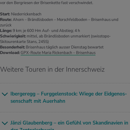
vor den Bergriesen der Brisenkette fast verschwindet.
Start:
Niederrickenbach
Route:
Ahorn – Brändlisboden – Morschfeldboden – Brisenhaus und
zurück
Länge:
9 km; je 600 Hm Auf- und Abstieg; 4 h
Schwierigkeit:
mittel, ab Brändlisboden unmarkiert (swisstopo-
Skitourenkarte Stans, 245S)
Besonderheit:
Brisenhaus täglich ausser Dienstag bewartet
Download:
GPX-Route Maria Rickenbach – Brisenhaus
Weitere Touren in der Innerschweiz
Ibe­r­ger­egg – Furg­ge­len­stock: Wiege der Eid­ge­nos­
sen­schaft mit Au­er­hahn
Jänzi Glau­ben­berg – ein Ge­fühl von Skan­di­na­vi­en in