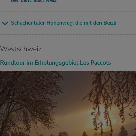
der Zen­tral­schweiz
Schä­chen­ta­ler Hö­hen­weg: die mit den Beiz­li
Westschweiz
Rundtour im Erholungsgebiet Les Paccots