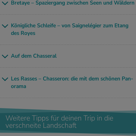
Bre­taye – Spa­zier­gang zwi­schen Seen und Wäl­dern
Kö­nig­li­che Schlei­fe – von Saig­nelé­gier zum Etang
des Royes
Auf dem Chas­se­ral
Les Ras­ses – Chas­se­ron: die mit dem schö­nen Pan­
ora­ma
Weitere Tipps für deinen Trip in die
verschneite Landschaft