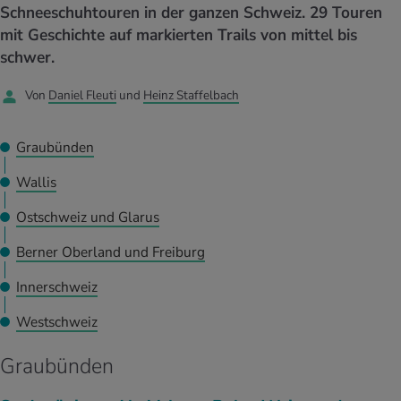
UELLE THEMEN IM BEREICH SERVICES
Schneeschuhtouren in der ganzen Schweiz. 29 Touren
rgien & Intoleranzen
ersport
afen
engesundheit
mit Geschichte auf markierten Trails von mittel bis
Angebote
schwer.
ungsmittel
ess
lness
chwerden
Tools, Test & Quizze
Von
Daniel Fleuti
und
Heinz Staffelbach
stoffe
zinisches Wissen
UELLE THEMEN IM BEREICH BEWEGUNG
UELLE THEMEN IM BEREICH ENTSPANNUNG
Graubünden
Kalorienverbrauch berechnen
Glücklich sein
UELLE THEMEN IM BEREICH ERNÄHRUNG
UELLE THEMEN IM BEREICH MEDIZIN
Wallis
BMI berechnen
Mund- & Zahnpflege
Ostschweiz und Glarus
Personal Health Coaching
Personal Health Coaching
Berner Oberland und Freiburg
Personal Health Coaching
Personal Health Coaching
Innerschweiz
Westschweiz
Graubünden