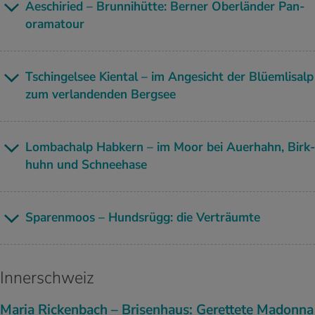
Aeschi­ried – Brun­ni­hüt­te: Ber­ner Ober­län­der Pan­
ora­ma­tour
Tschin­gel­see Kien­tal – im An­ge­sicht der Blüem­li­salp
zum ver­lan­den­den Berg­see
Lom­ba­ch­alp Hab­kern – im Moor bei Au­er­hahn, Birk­
huhn und Schnee­ha­se
Spa­ren­moos – Hunds­rügg: die Ver­träum­te
Innerschweiz
Maria Rickenbach – Brisenhaus: Gerettete Madonna