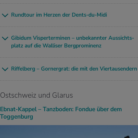
Rund­tour im Her­zen der Dents-du-Midi
Gi­bi­dum Visper­ter­mi­nen – un­be­kann­ter Aus­sichts­
platz auf die Wal­li­ser Berg­pro­mi­nenz
Rif­fel­berg – Gor­n­er­grat: die mit den Vier­tau­sen­dern
Ostschweiz und Glarus
Ebnat-Kappel – Tanzboden: Fondue über dem
Toggenburg