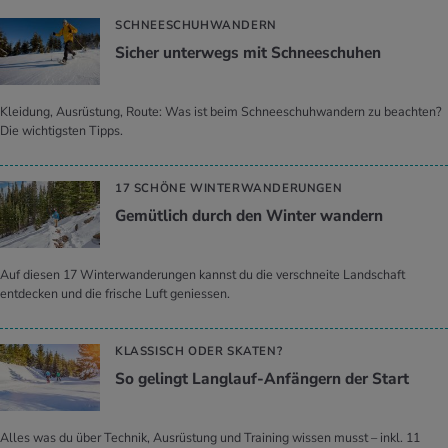
SCHNEESCHUHWANDERN
Si­cher un­ter­wegs mit Schnee­schu­hen
Kleidung, Ausrüstung, Route: Was ist beim Schneeschuhwandern zu beachten?
Die wichtigsten Tipps.
17 SCHÖNE WINTERWANDERUNGEN
Ge­müt­lich durch den Win­ter wan­dern
Auf diesen 17 Winterwanderungen kannst du die verschneite Landschaft
entdecken und die frische Luft geniessen.
KLASSISCH ODER SKATEN?
So ge­lingt Lang­lauf-An­fän­gern der Start
Alles was du über Technik, Ausrüstung und Training wissen musst – inkl. 11