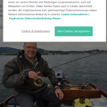
sowie um unsere Dienste und Werbungen zu personalisieren, auch auf
Diese Ruhe, das Plätschern des Wassers, die frische Luft, die wunderbare
Webseiten von Dritten. Dabei können Daten auch in Länder übermittelt
werden, die möglicherweise kein gleichwertiges Datenschutzniveau haben.
Aussicht auf die Berge – «beim Angeln tut sich mir eine ganz andere Welt
Weitere Informationen findest du in unseren
Cookie-Informationen |
auf».
Ergänzende Datenschutzerklärung iMpuls
Jeden Sonntag auf dem See
Cookie-Einstellungen
Alle Cookies akzeptieren