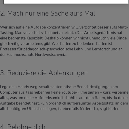
2. Mach nur eine Sache aufs Mal
Wer sich auf eine Aufgabe konzentrieren will, verzichtet besser aufs Multi-
Tasking. Man verzettelt sich dabei zu leicht. «Das Arbeitsgedächtnis hat
eine begrenzte Kapazität. Deshalb können wir nicht unendlich viele Dinge
gleichzeitig verarbeiten», gibt Yves Karlen zu bedenken. Karlen ist
Professor für pädagogisch-psychologische Lehr- und Lernforschung an
der Fachhochschule Nordwestschweiz.
3. Reduziere die Ablenkungen
Lege dein Handy weg, schalte automatische Benachrichtigungen am
Computer aus, lass nebenher keine Youtube-Filme laufen – kurz: verbanne
alles, was um deine Aufmerksamkeit «buhlt», aus dem Raum, bis du deine
Aufgabe beendet hast. «Ein ordentlich aufgeräumter Arbeitsplatz, an dem
alle benötigten Utensilien liegen, ist ebenfalls förderlich», sagt Karlen.
4. Belohne dich