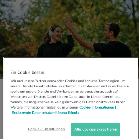
Ein Cookie besser.
Wir und unsere Partner verwenden Cookies und ähnliche Technologien, um
unsere Dienste bereitzustellen, zu schützen, zu analysieren und zu verbessern
GEWOHNHEITSTIER
sowie um unsere Dienste und Werbungen zu personalisieren, auch auf
Wie eta­bliert man neue Rou­ti­nen?
Webseiten von Dritten. Dabei können Daten auch in Länder übermittelt
werden, die möglicherweise kein gleichwertiges Datenschutzniveau haben.
Möchtest du alte Gewohnheiten ablegen oder durch neue ersetzen? Mit
Weitere Informationen findest du in unseren
Cookie-Informationen |
diesen Tipps klappt's.
Ergänzende Datenschutzerklärung iMpuls
Cookie-Einstellungen
Alle Cookies akzeptieren