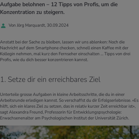
UELLE THEMEN IM BEREICH SERVICES
Aufgabe belohnen – 12 Tipps von Profis, um die
rgien & Intoleranzen
ersport
afen
engesundheit
Konzentration zu steigern.
Angebote
Von Jörg Marquardt, 30.09.2024
ungsmittel
ess
lness
chwerden
Tools, Test & Quizze
stoffe
zinisches Wissen
Anstatt bei der Sache zu bleiben, lassen wir uns ablenken: Noch die
UELLE THEMEN IM BEREICH BEWEGUNG
UELLE THEMEN IM BEREICH ENTSPANNUNG
Nachricht auf dem Smartphone checken, schnell einen Kaffee mit der
Kollegin nehmen, mal kurz den Fernseher einschalten … Tipps von drei
Kalorienverbrauch berechnen
Glücklich sein
Profis, wie du dich besser konzentrieren kannst.
UELLE THEMEN IM BEREICH ERNÄHRUNG
UELLE THEMEN IM BEREICH MEDIZIN
BMI berechnen
Mund- & Zahnpflege
Personal Health Coaching
Personal Health Coaching
1. Setze dir ein erreichbares Ziel
Personal Health Coaching
Personal Health Coaching
Unterteile grosse Aufgaben in kleine Arbeitsschritte, die du in einer
Arbeitsrunde erledigen kannst. So verschaffst du dir Erfolgserlebnisse. «Es
hilft, sich ein klares Ziel zu setzen, das in relativ kurzer Zeit erreichbar ist»,
sagt Alexandra Freund, Professorin für Entwicklungspsychologie:
Erwachsenenalter am Psychologischen Institut der Universität Zürich.