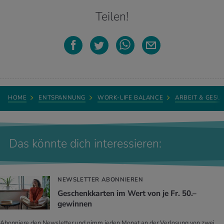
Teilen!
HOME
ENTSPANNUNG
WORK-LIFE BALANCE
ARBEIT & GESU
Das könnte dich interessieren:
NEWSLETTER ABONNIEREN
Geschenkkarten im Wert von je Fr. 50.–
gewinnen
Abonniere den Newsletter und nimm jeden Monat an der Verlosung von zwei