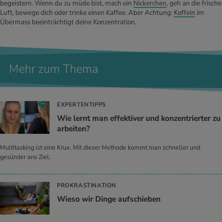
begeistern. Wenn du zu müde bist, mach ein
Nickerchen
, geh an die frische
Luft, bewege dich oder trinke einen Kaffee. Aber Achtung:
Koffein
im
Übermass beeinträchtigt deine Konzentration.
Mehr zum Thema
EXPERTENTIPPS
Wie lernt man ef­fek­ti­ver und kon­zen­trier­ter zu
ar­bei­ten?
Multitasking ist eine Krux. Mit dieser Methode kommt man schneller und
gesünder ans Ziel.
PROKRASTINATION
Wieso wir Dinge auf­schie­ben