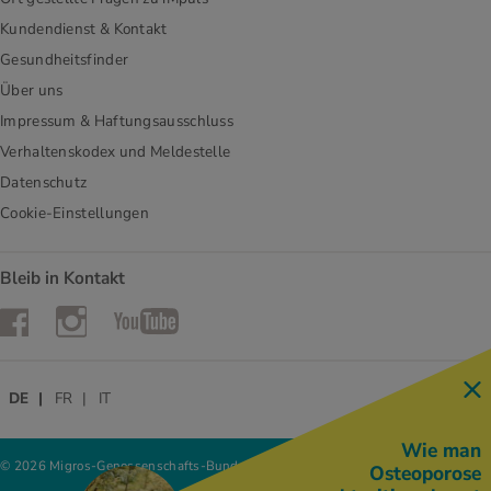
Kundendienst & Kontakt
Gesundheitsfinder
Über uns
Impressum & Haftungsausschluss
Verhaltenskodex und Meldestelle
Datenschutz
Cookie-Einstellungen
Bleib in Kontakt
Instagram
Facebook
YouTube
DE
FR
IT
Wie man
© 2026 Migros-Genossenschafts-Bund
Osteoporose