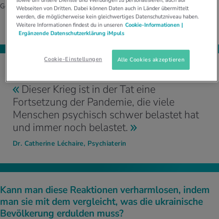
Generation zu Generation weitergegeben werden.
Webseiten von Dritten. Dabei können Daten auch in Länder übermittelt
werden, die möglicherweise kein gleichwertiges Datenschutzniveau haben.
Weitere Informationen findest du in unseren
Cookie-Informationen |
Ergänzende Datenschutzerklärung iMpuls
Cookie-Einstellungen
Alle Cookies akzeptieren
Dieser Krieg ist in der Tat eine
Fortsetzung der Pandemie, die viele
Menschen psychisch schwer belastet hat
und immer noch belastet.
Dr. Catherine Léchaire, Psychiaterin
Kann man diese Reaktionen verharmlosen, indem
man sie mit dem vergleicht, was die ukrainische
Bevölkerung erdulden muss?