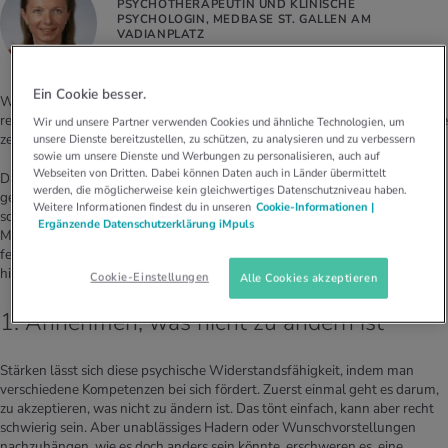
PSYCHOTHERAPEUTIN UND KLINISCHE
PSYCHOLOGIN, MEDBASE ST. GALLEN AM
VADIANPLATZ
Ein Cookie besser.
Warum können manche Menschen Krisen und schwierige Lebensphasen
relativ gut bewältigen oder sogar gestärkt daraus hervorgehen und andere
Wir und unsere Partner verwenden Cookies und ähnliche Technologien, um
zerbrechen daran? Eine entscheidende Rolle dabei spielt die Resilienz.
unsere Dienste bereitzustellen, zu schützen, zu analysieren und zu verbessern
sowie um unsere Dienste und Werbungen zu personalisieren, auch auf
Webseiten von Dritten. Dabei können Daten auch in Länder übermittelt
Damit bezeichnen Psychologen die psychische Widerstandskraft
werden, die möglicherweise kein gleichwertiges Datenschutzniveau haben.
gegenüber ungünstigen Entwicklungen; dazu gehören dauerhaft
Weitere Informationen findest du in unseren
Cookie-Informationen |
schwierige Lebensbedingungen oder akute, belastende Situationen.
Ergänzende Datenschutzerklärung iMpuls
Menschen mit hoher Resilienz gelingt es, damit erfolgreicher
fertigzuwerden und sich gesund weiterzuentwickeln. Diese Eigenschaft
hilft in jedem Lebensalter, besser und gesünder durchs Leben zu kommen.
Cookie-Einstellungen
Alle Cookies akzeptieren
1. Annehmen, was nicht zu ändern ist
Stärken lässt sich diese psychische Widerstandsfähigkeit, indem man
verschiedene Kompetenzen bei sich fördert. Zuerst einmal geht es darum,
zu akzeptieren, was nicht zu ändern ist. Das tönt einfach, kann aber recht
schwierig sein. Aber unablässiges Hadern oder Wunschvorstellungen
nachzuhängen, wie es doch anders sein könnte, erschweren es, eine