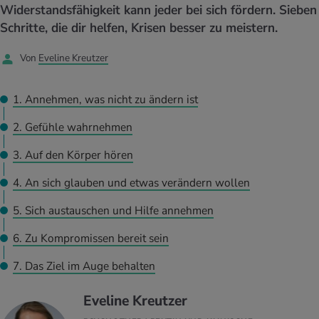
UELLE THEMEN IM BEREICH SERVICES
Widerstandsfähigkeit kann jeder bei sich fördern. Sieben
rgien & Intoleranzen
ersport
afen
engesundheit
Schritte, die dir helfen, Krisen besser zu meistern.
Angebote
Von
Eveline Kreutzer
ungsmittel
ess
lness
chwerden
Tools, Test & Quizze
stoffe
zinisches Wissen
1. Annehmen, was nicht zu ändern ist
UELLE THEMEN IM BEREICH BEWEGUNG
UELLE THEMEN IM BEREICH ENTSPANNUNG
2. Gefühle wahrnehmen
Kalorienverbrauch berechnen
Glücklich sein
UELLE THEMEN IM BEREICH ERNÄHRUNG
UELLE THEMEN IM BEREICH MEDIZIN
3. Auf den Körper hören
BMI berechnen
Mund- & Zahnpflege
Personal Health Coaching
Personal Health Coaching
4. An sich glauben und etwas verändern wollen
5. Sich austauschen und Hilfe annehmen
Personal Health Coaching
Personal Health Coaching
6. Zu Kompromissen bereit sein
7. Das Ziel im Auge behalten
Eveline Kreutzer