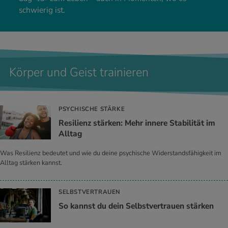
schwierig ist.
Körper und Geist trainieren
PSYCHISCHE STÄRKE
Re­si­li­enz stär­ken: Mehr in­ne­re Sta­bi­li­tät im
All­tag
Was Resilienz bedeutet und wie du deine psychische Widerstandsfähigkeit im
Alltag stärken kannst.
SELBSTVERTRAUEN
So kannst du dein Selbst­ver­trau­en stär­ken