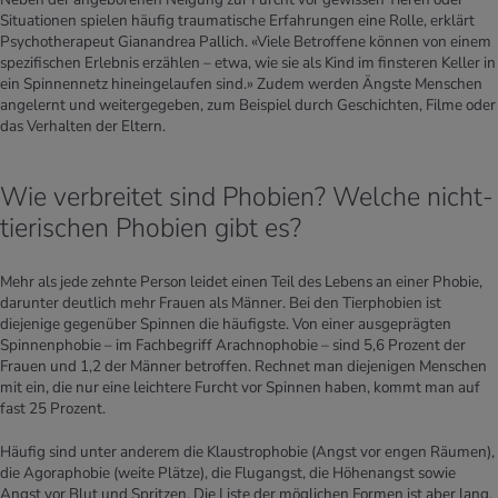
Situationen spielen häufig traumatische Erfahrungen eine Rolle, erklärt
Psychotherapeut Gianandrea Pallich. «Viele Betroffene können von einem
spezifischen Erlebnis erzählen – etwa, wie sie als Kind im finsteren Keller in
ein Spinnennetz hineingelaufen sind.» Zudem werden Ängste Menschen
angelernt und weitergegeben, zum Beispiel durch Geschichten, Filme oder
das Verhalten der Eltern.
Wie verbreitet sind Phobien? Welche nicht-
tierischen Phobien gibt es?
Mehr als jede zehnte Person leidet einen Teil des Lebens an einer Phobie,
darunter deutlich mehr Frauen als Männer. Bei den Tierphobien ist
diejenige gegenüber Spinnen die häufigste. Von einer ausgeprägten
Spinnenphobie – im Fachbegriff Arachnophobie – sind 5,6 Prozent der
Frauen und 1,2 der Männer betroffen. Rechnet man diejenigen Menschen
mit ein, die nur eine leichtere Furcht vor Spinnen haben, kommt man auf
fast 25 Prozent.
Häufig sind unter anderem die Klaustrophobie (Angst vor engen Räumen),
die Agoraphobie (weite Plätze), die Flugangst, die Höhenangst sowie
Angst vor Blut und Spritzen. Die Liste der möglichen Formen ist aber lang.