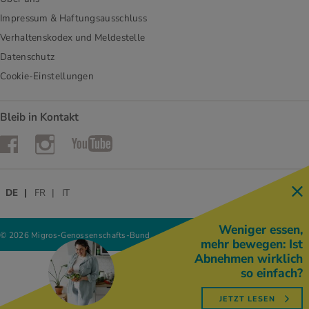
Impressum & Haftungsausschluss
Verhaltenskodex und Meldestelle
Datenschutz
Cookie-Einstellungen
Bleib in Kontakt
Instagram
Facebook
YouTube
DE
FR
IT
Weniger essen,
© 2026 Migros-Genossenschafts-Bund
mehr bewegen: Ist
Abnehmen wirklich
so einfach?
JETZT LESEN