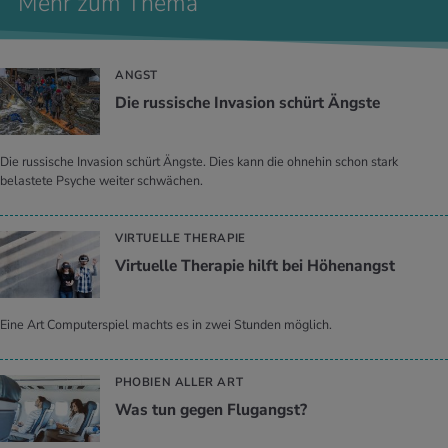
Mehr zum Thema
ANGST
Die rus­si­sche In­va­si­on schürt Ängs­te
Die russische Invasion schürt Ängste. Dies kann die ohnehin schon stark
belastete Psyche weiter schwächen.
VIRTUELLE THERAPIE
Vir­tu­el­le The­ra­pie hilft bei Hö­hen­angst
Eine Art Computerspiel machts es in zwei Stunden möglich.
PHOBIEN ALLER ART
Was tun gegen Flug­angst?