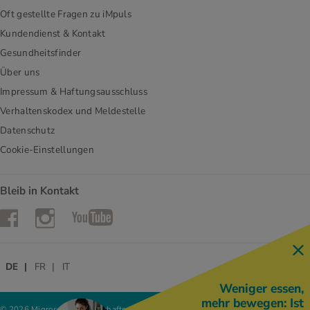
Oft gestellte Fragen zu iMpuls
Kundendienst & Kontakt
Gesundheitsfinder
Über uns
Impressum & Haftungsausschluss
Verhaltenskodex und Meldestelle
Datenschutz
Cookie-Einstellungen
Bleib in Kontakt
Instagram
Facebook
YouTube
DE
FR
IT
Weniger essen,
mehr bewegen: Ist
© 2026 Migros-Genossenschafts-Bund