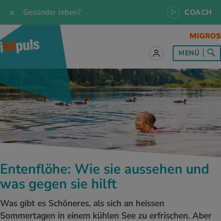
Gesünder leben?
COACH
MENÜ
lles zum Thema Ernährung
lles zum Thema Bewegung
lles zum Thema Entspannung
les zum Thema Medizin
les zum Thema Services
 Rezepte
twissen
pannung im Alltag
ndheitsprävention
ebote
ährungswissen
ing & Jogging
niken
nd im Alltag
s, Test & Quizze
Entenflöhe: Wie sie aussehen und
lgewicht
or & Outdoor
a
tmedizin
tbewerbe
was gegen sie hilft
undes Essen
 & Biken
-Life Balance
kheiten
 iMpuls
Was gibt es Schöneres, als sich an heissen
Sommertagen in einem kühlen See zu erfrischen. Aber
ährungsformen
dern
ss
medizin