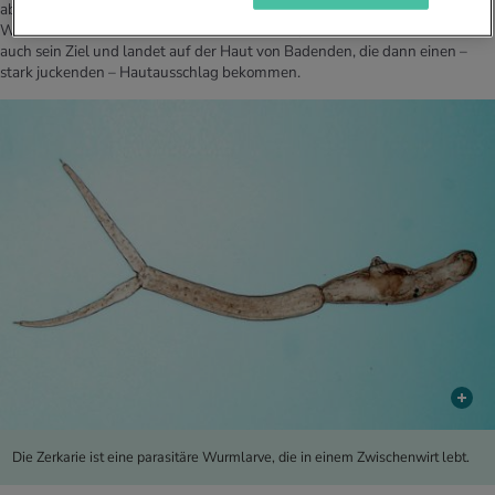
abgegeben. Sobald der Parasit geschlüpft ist, sucht er sich einen neuen
Wirt. Er zielt zwar in erster Linie auf Enten ab, doch manchmal verfehlt er
auch sein Ziel und landet auf der Haut von Badenden, die dann einen –
stark juckenden – Hautausschlag bekommen.
Die Zerkarie ist eine parasitäre Wurmlarve, die in einem Zwischenwirt lebt.