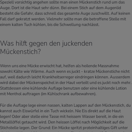
Speziell vorsichtig angehen sollte man einen Mückenstich rund um das
Auge. Dort ist die Haut sehr dünn. Bei einem Stich auf dem Augenlid
besteht die Gefahr, dass schnell das gesamte Auge zuschwillt. Auf keinen
Fall darf gekratzt werden. Vielmehr sollte man die betroffene Stelle mit
einem kalten Tuch kühlen, bis die Schwellung nachlässt.
Was hilft gegen den juckenden
Mückenstich?
Wenn uns eine Mücke erwischt hat, helfen als heilende Massnahme
sowohl Kälte wie Wärme. Auch wenn es juckt – kratze Mückenstiche nicht
auf, weil dadurch leicht Krankheitserreger eindringen können. Ausserdem
wird dabei der Mückenspeichel in der Haut verteilt und es juckt noch mehr.
Stattdessen eine kühlende Auflage benutzen oder eine kühlende Lotion
mit Menthol auftragen (im Kühlschrank aufbewahren).
Für die Auflage lege einen nassen, kalten Lappen auf den Mückenstich, du
kannst auch Eiswürfel in ein Tuch wickeln. Nie Eis direkt auf die Haut
legen! Oder aber stelle eine Tasse mit heissem Wasser bereit, in die ein
Metalllöffel getaucht wird. Den heissen Löffel nach Möglichkeit auf die
Stichstelle legen. Der Grund: Ein Mücke spritzt proteinhaltiges Gift unter