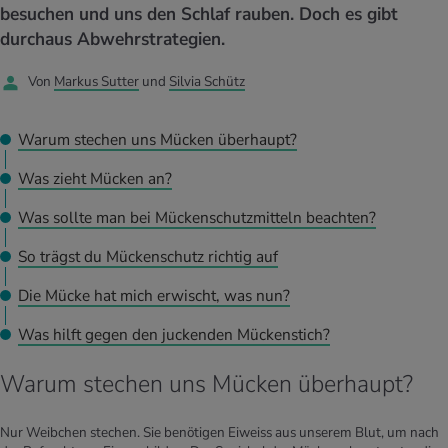
UELLE THEMEN IM BEREICH SERVICES
besuchen und uns den Schlaf rauben. Doch es gibt
rgien & Intoleranzen
ersport
afen
engesundheit
durchaus Abwehrstrategien.
Angebote
Von
Markus Sutter
und
Silvia Schütz
ungsmittel
ess
lness
chwerden
Tools, Test & Quizze
stoffe
zinisches Wissen
Warum stechen uns Mücken überhaupt?
UELLE THEMEN IM BEREICH BEWEGUNG
UELLE THEMEN IM BEREICH ENTSPANNUNG
Was zieht Mücken an?
Kalorienverbrauch berechnen
Glücklich sein
UELLE THEMEN IM BEREICH ERNÄHRUNG
UELLE THEMEN IM BEREICH MEDIZIN
Was sollte man bei Mückenschutzmitteln beachten?
BMI berechnen
Mund- & Zahnpflege
Personal Health Coaching
Personal Health Coaching
So trägst du Mückenschutz richtig auf
Die Mücke hat mich erwischt, was nun?
Personal Health Coaching
Personal Health Coaching
Was hilft gegen den juckenden Mückenstich?
Warum stechen uns Mücken überhaupt?
Nur Weibchen stechen. Sie benötigen Eiweiss aus unserem Blut, um nach