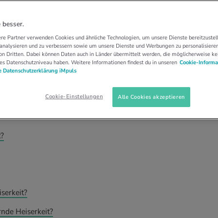
LTUNG
HEISERKEIT
en die Heiserkeit?
 besser.
re Partner verwenden Cookies und ähnliche Technologien, um unsere Dienste bereitzustell
 analysieren und zu verbessern sowie um unsere Dienste und Werbungen zu personalisieren
 Grund für Heiserkeit. Hält sie länger als vier
n Dritten. Dabei können Daten auch in Länder übermittelt werden, die möglicherweise ke
es Datenschutzniveau haben. Weitere Informationen findest du in unseren
Cookie-Informa
nosen wahrscheinlicher. Dann sollte man sich
 Datenschutzerklärung iMpuls
Cookie-Einstellungen
Alle Cookies akzeptieren
t?
serkeit?
nde Heiserkeit?