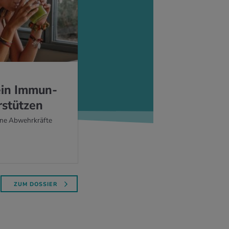
ein Im­mun­
­stüt­zen
eine Abwehrkräfte
ZUM DOSSIER