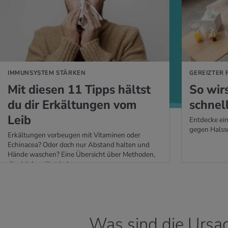
 ERFAHREN
MEHR ERFAHREN
IMMUNSYSTEM STÄRKEN
GEREIZTER
Mit die­sen 11 Tipps hältst
So wir
du dir Er­käl­tun­gen vom
schnell
Leib
Entdecke ein
gegen Halss
Erkältungen vorbeugen mit Vitaminen oder
Echinacea? Oder doch nur Abstand halten und
Hände waschen? Eine Übersicht über Methoden,
die sich bewährt haben.
Was sind die Ursa