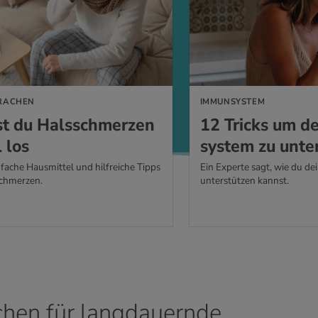
 RACHEN
IMMUNSYSTEM
st du Hals­schmer­zen
12 Tricks um d
 los
sys­tem zu un­ter
fache Hausmittel und hilfreiche Tipps
Ein Experte sagt, wie du d
chmerzen.
unterstützen kannst.
chen für langdauernde