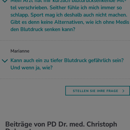
Mein Arzt hat mir kürz­lich blut­druck­sen­ken­de Mit­
tel ver­schrie­ben. Seit­her fühle ich mich immer so
schlapp. Sport mag ich des­halb auch nicht ma­chen.
Gibt es denn keine Al­ter­na­ti­ven, wie ich ohne Medis
den Blut­druck sen­ken kann?
Marianne
Kann auch ein zu tie­fer Blut­druck ge­fähr­lich sein?
Und wenn ja, wie?
STELLEN SIE IHRE FRAGE
Beiträge von PD Dr. med. Christoph