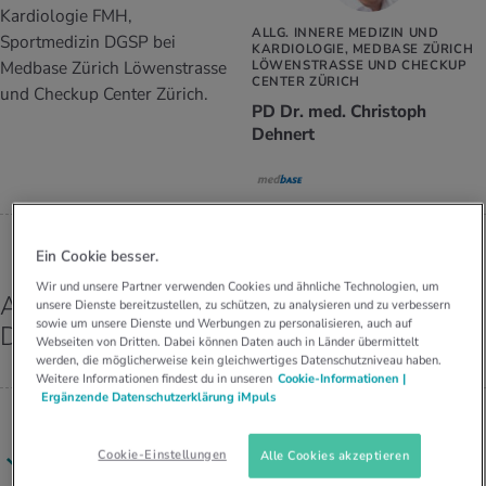
UELLE THEMEN IM BEREICH SERVICES
Kardiologie FMH,
ALLG. INNERE MEDIZIN UND
rgien & Intoleranzen
ersport
afen
engesundheit
Sportmedizin DGSP bei
Angebote
KARDIOLOGIE, MEDBASE ZÜRICH
Medbase Zürich Löwenstrasse
LÖWENSTRASSE UND CHECKUP
CENTER ZÜRICH
ungsmittel
ess
lness
chwerden
und Checkup Center Zürich.
PD Dr. med. Christoph
Tools, Test & Quizze
Dehnert
stoffe
zinisches Wissen
UELLE THEMEN IM BEREICH BEWEGUNG
UELLE THEMEN IM BEREICH ENTSPANNUNG
Kalorienverbrauch berechnen
Glücklich sein
UELLE THEMEN IM BEREICH ERNÄHRUNG
UELLE THEMEN IM BEREICH MEDIZIN
BMI berechnen
Mund- & Zahnpflege
Ein Cookie besser.
Personal Health Coaching
Personal Health Coaching
Wir und unsere Partner verwenden Cookies und ähnliche Technologien, um
Alle Antworten von PD Dr. med. Christoph
unsere Dienste bereitzustellen, zu schützen, zu analysieren und zu verbessern
Personal Health Coaching
Personal Health Coaching
sowie um unsere Dienste und Werbungen zu personalisieren, auch auf
Dehnert
Webseiten von Dritten. Dabei können Daten auch in Länder übermittelt
werden, die möglicherweise kein gleichwertiges Datenschutzniveau haben.
Weitere Informationen findest du in unseren
Cookie-Informationen |
Ergänzende Datenschutzerklärung iMpuls
Nina
Cookie-Einstellungen
Alle Cookies akzeptieren
Was kann bei hohem Blut­druck pas­sie­ren, wenn