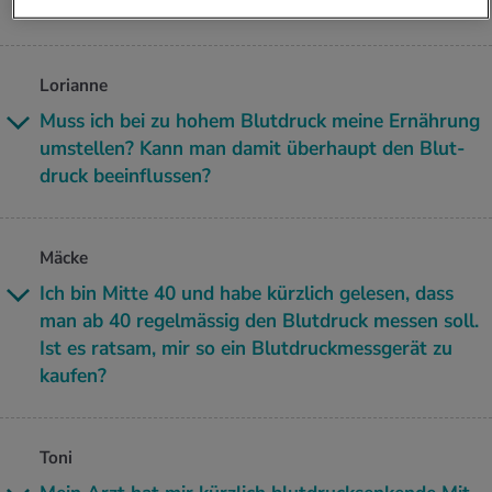
man ihn über län­ge­re Zeit nicht be­han­delt?
Lorianne
Muss ich bei zu hohem Blut­druck meine Er­näh­rung
um­stel­len? Kann man damit über­haupt den Blut­
druck be­ein­flus­sen?
Mäcke
Ich bin Mitte 40 und habe kürz­lich ge­le­sen, dass
man ab 40 re­gel­mäs­sig den Blut­druck mes­sen soll.
Ist es rat­sam, mir so ein Blut­druck­mess­ge­rät zu
kau­fen?
Toni