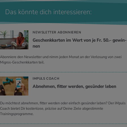
Das könnte dich interessieren:
NEWSLETTER ABONNIEREN
Ge­schenk­kar­ten im Wert von je Fr. 50.– ge­win­
nen
Abonniere den Newsletter und nimm jeden Monat an der Verlosung von zwei
Migros-Geschenkkarten teil.
IMPULS COACH
Ab­neh­men, fit­ter wer­den, ge­sün­der leben
Du möchtest abnehmen, fitter werden oder einfach gesünder leben? Der iMpuls
Coach bietet Dir kostenlose, präzise auf Deine Ziele abgestimmte
Trainingsprogramme.