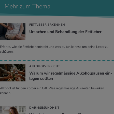
Mehr zum Thema
FETTLEBER ERKENNEN
Ur­sa­chen und Be­hand­lung der Fett­le­ber
Erfahre, wie die Fettleber entsteht und was du tun kannst, um deine Leber zu
schützen.
ALKOHOLVERZICHT
Warum wir re­gel­mäs­si­ge Al­ko­hol­pau­sen ein­
le­gen soll­ten
Alkohol ist für den Körper ein Gift. Was regelmässige Auszeiten bewirken
können.
DARMGESUNDHEIT