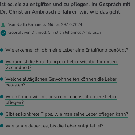
UELLE THEMEN IM BEREICH SERVICES
ist es, sie zu entgiften und zu pflegen. Im Gespräch mit
rgien & Intoleranzen
ersport
afen
engesundheit
Dr. Christian Ambrosch erfahren wir, wie das geht.
Angebote
Von
Nadia Fernández Müller
, 29.10.2024
ungsmittel
ess
lness
chwerden
Tools, Test & Quizze
Geprüft von
Dr. med. Christian Johannes Ambrosch
stoffe
zinisches Wissen
UELLE THEMEN IM BEREICH BEWEGUNG
UELLE THEMEN IM BEREICH ENTSPANNUNG
Wie erkenne ich, ob meine Leber eine Entgiftung benötigt?
Kalorienverbrauch berechnen
Glücklich sein
UELLE THEMEN IM BEREICH ERNÄHRUNG
UELLE THEMEN IM BEREICH MEDIZIN
Warum ist die Entgiftung der Leber wichtig für unsere
Gesundheit?
BMI berechnen
Mund- & Zahnpflege
Personal Health Coaching
Personal Health Coaching
Welche alltäglichen Gewohnheiten können die Leber
belasten?
Personal Health Coaching
Personal Health Coaching
Wie können wir mit unserem Lebensstil unsere Leber
pflegen?
Gibt es konkrete Tipps, wie man seine Leber pflegen kann?
Wie lange dauert es, bis die Leber entgiftet ist?