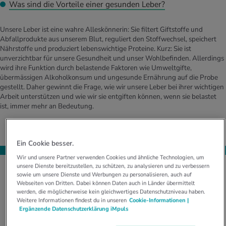
Was sind die Vorteile einer gesunden Leber?
Unsere Leber ist eine wahre Alleskönnerin: Sie filtert Giftstoffe und
Abfallprodukte aus unserem Blut, reguliert den Stoffwechsel, speichert
Nährstoffe und produziert lebenswichtige Proteine. Kurz: Sie ist
unverzichtbar für unsere Gesundheit und unser Wohlbefinden. Allerdings
wird ihre Funktion durch belastende Faktoren wie Umweltgifte,
übermässigen Alkoholkonsum und ungesunde Ernährung auf die Probe
gestellt. Daher gewinnt die Frage, wie wir unsere Leber bei ihrer wichtigen
Arbeit unterstützen und wie wir sie entgiften können, wenn sie belastet
ist, immer mehr an Bedeutung.
Ein Cookie besser.
Wir und unsere Partner verwenden Cookies und ähnliche Technologien, um
unsere Dienste bereitzustellen, zu schützen, zu analysieren und zu verbessern
sowie um unsere Dienste und Werbungen zu personalisieren, auch auf
Webseiten von Dritten. Dabei können Daten auch in Länder übermittelt
Die Leber ist sehr widerstandsfähig und
werden, die möglicherweise kein gleichwertiges Datenschutzniveau haben.
Weitere Informationen findest du in unseren
Cookie-Informationen |
weniger empfindlich als beispielsweise
Ergänzende Datenschutzerklärung iMpuls
das Herz oder der Darm.