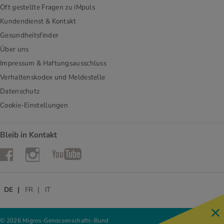
Oft gestellte Fragen zu iMpuls
Kundendienst & Kontakt
Gesundheitsfinder
Über uns
Impressum & Haftungsausschluss
Verhaltenskodex und Meldestelle
Datenschutz
Cookie-Einstellungen
Bleib in Kontakt
Instagram
Facebook
YouTube
DE
FR
IT
© 2026 Migros-Genossenschafts-Bund