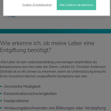
Dr. med. Christian Johannes Ambrosch, Facharzt für
Cookie-Einstellungen
Alle Cookies akzeptieren
Allgemeine Innere Medizin
Wie erkenne ich, ob meine Leber eine
Entgiftung benötigt?
«Die Leber ist sehr widerstandsfähig und weniger empfindlich als
beispielsweise das Herz oder der Darm», erklärt Dr. Christian Ambrosch.
Deshalb ist es oft schwer zu erkennen, wann sie Unterstützung braucht.
Erste Anzeichen können unspezifische Symptome sein wie:
chronische Müdigkeit
Konzentrationsschwierigkeiten
Hautprobleme
Verdauungsbeschwerden wie Blähungen oder Verstopfung