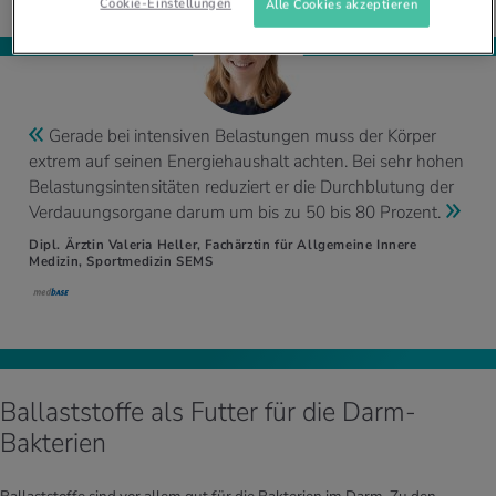
Cookie-Einstellungen
Alle Cookies akzeptieren
Gerade bei intensiven Belastungen muss der Körper
extrem auf seinen Energiehaushalt achten. Bei sehr hohen
Belastungsintensitäten reduziert er die Durchblutung der
Verdauungsorgane darum um bis zu 50 bis 80 Prozent.
Dipl. Ärztin Valeria Heller, Fachärztin für Allgemeine Innere
Medizin, Sportmedizin SEMS
Ballaststoffe als Futter für die Darm-
Bakterien