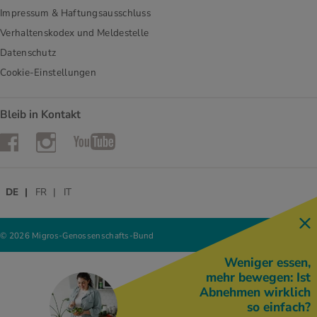
Impressum & Haftungsausschluss
Verhaltenskodex und Meldestelle
Datenschutz
Cookie-Einstellungen
Bleib in Kontakt
Instagram
Facebook
YouTube
DE
FR
IT
© 2026 Migros-Genossenschafts-Bund
Weniger essen,
mehr bewegen: Ist
Abnehmen wirklich
so einfach?