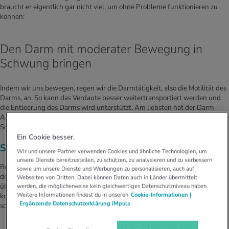
braucht er eigentlich gar nicht viel, um ohne Probleme funktionieren zu
können:
Den Darm mit moderater Bewegung in
Schwung bringen
Indem wir uns bewegen, regen wir die Darmtätigkeit, also die Motilität des
Darms, an. So kann das Verdaute besser weitertransportiert werden und
die Entleerung des Darms wird unterstützt. Am liebsten hat der Darm
Aktivitäten mit leichter Intensität – also zum Beispiel Spazieren,
Schwimmen oder Yoga.
Ein Cookie besser.
So reagiert der Darm bei intensiven Sporteinheiten
Wir und unsere Partner verwenden Cookies und ähnliche Technologien, um
unsere Dienste bereitzustellen, zu schützen, zu analysieren und zu verbessern
Bei sportlichen Aktivitäten mit hoher Intensität oder langer Dauer muss
sowie um unsere Dienste und Werbungen zu personalisieren, auch auf
der Körper die Muskeln und die Haut stärker durchbluten. Damit dies
Webseiten von Dritten. Dabei können Daten auch in Länder übermittelt
überhaupt möglich ist, fährt er die Durchblutung der Verdauungsorgane
werden, die möglicherweise kein gleichwertiges Datenschutzniveau haben.
Weitere Informationen findest du in unseren
Cookie-Informationen |
kurzzeitig herunter. Geht es also um Bewegung für den Darm, dann ist
Ergänzende Datenschutzerklärung iMpuls
schneller bzw. länger nicht unbedingt besser.