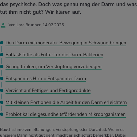
UELLE THEMEN IM BEREICH SERVICES
das psychische. Doch was genau mag der Darm und was
rgien & Intoleranzen
ersport
afen
engesundheit
tut ihm nicht gut? Wir klären auf.
Angebote
Von Lara Brunner, 14.02.2025
ungsmittel
ess
lness
chwerden
Tools, Test & Quizze
stoffe
zinisches Wissen
Den Darm mit moderater Bewegung in Schwung bringen
UELLE THEMEN IM BEREICH BEWEGUNG
UELLE THEMEN IM BEREICH ENTSPANNUNG
Ballaststoffe als Futter für die Darm-Bakterien
Kalorienverbrauch berechnen
Glücklich sein
UELLE THEMEN IM BEREICH ERNÄHRUNG
UELLE THEMEN IM BEREICH MEDIZIN
Genug trinken, um Verstopfung vorzubeugen
BMI berechnen
Mund- & Zahnpflege
Personal Health Coaching
Personal Health Coaching
Entspanntes Hirn = Entspannter Darm
Verzicht auf Fettiges und Fertigprodukte
Personal Health Coaching
Personal Health Coaching
Mit kleinen Portionen die Arbeit für den Darm erleichtern
Probiotika: die gesundheitsfördernden Mikroorganismen
Bauchschmerzen, Blähungen, Verstopfung oder Durchfall: Wenn es
unserem Darm nicht gut geht, macht er sich sofort bemerkbar. Dabei