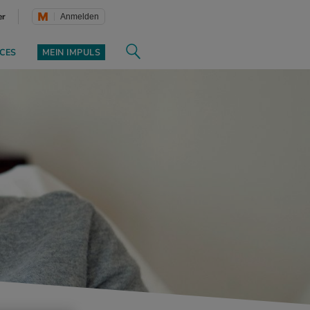
er
Anmelden
CES
MEIN IMPULS