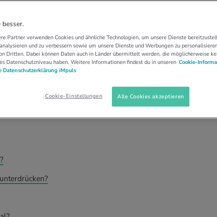
RDAUUNG
RÜLPSEN
n wir? Die Ursachen
 besser.
re Partner verwenden Cookies und ähnliche Technologien, um unsere Dienste bereitzustell
ns erklärt.
 analysieren und zu verbessern sowie um unsere Dienste und Werbungen zu personalisieren
n Dritten. Dabei können Daten auch in Länder übermittelt werden, die möglicherweise ke
es Datenschutzniveau haben. Weitere Informationen findest du in unseren
Cookie-Informa
 Datenschutzerklärung iMpuls
 Mal. Was hinter dem ganz normalen Vorgang
peinlich sein sollte.
Cookie-Einstellungen
Alle Cookies akzeptieren
?
 unterdrücken?
al?