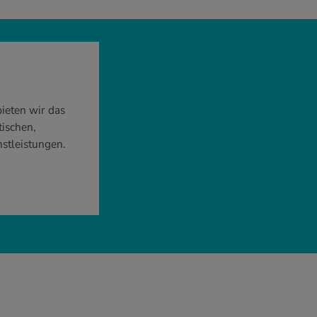
ieten wir das
ischen,
stleistungen.