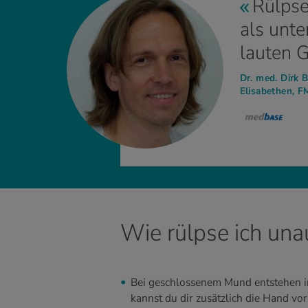
Rülpse
als unte
lauten 
Dr. med. Dirk 
Elisabethen, F
Wie rülpse ich unau
Bei geschlossenem Mund entstehen i
kannst du dir zusätzlich die Hand vo