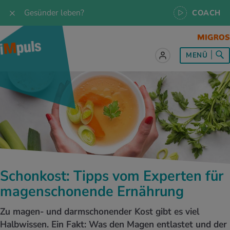
Gesünder leben?
COACH
MENÜ
lles zum Thema Ernährung
lles zum Thema Bewegung
lles zum Thema Entspannung
les zum Thema Medizin
les zum Thema Services
 Rezepte
twissen
pannung im Alltag
ndheitsprävention
ebote
ährungswissen
ing & Jogging
niken
nd im Alltag
s, Test & Quizze
Schonkost: Tipps vom Experten für
lgewicht
or & Outdoor
a
tmedizin
tbewerbe
magenschonende Ernährung
undes Essen
 & Biken
-Life Balance
kheiten
 iMpuls
Zu magen- und darmschonender Kost gibt es viel
Halbwissen. Ein Fakt: Was den Magen entlastet und der
ährungsformen
dern
ss
medizin