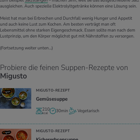
zum Beispiel
Salzstangen
– machen Sinn, weil sie das ausgeschiedene Salz
ausgleichen. Auch spezielle Elektrolyltgetränke können eine Lösung sein.
Meist hat man bei Erbrechen und Durchfall wenig Hunger und Appetit
und auch keine Lust zum Kochen. Am besten verträgt man oft
Lebensmittel ohne starken Eigengeschmack. Essen sollte man nach dem
Lustprinzip, um den Körper möglichst gut mit Nährstoffen zu versorgen.
(Fortsetzung weiter unten…)
Probiere die feinen Suppen-Rezepte von
Migusto
MIGUSTO-REZEPT
Ge­mü­se­sup­pe
210
30min
Vegetarisch
kcal
MIGUSTO-REZEPT
Ki­cher­erb­sen­sup­pe