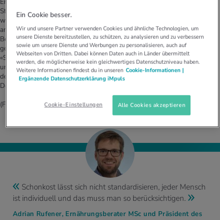
Ernährung gibt es aber nicht. Heute ist man nach internationalem
Standard von dieser Kostform abgekommen. Der Grund: Es gab nie eine
Ein Cookie besser.
wissenschaftliche Basis für die Einschränkungen beim Essen. Die Liste der
Wir und unsere Partner verwenden Cookies und ähnliche Technologien, um
angeblich leicht verdaulichen Lebensmittel basiert auf einer individuellen
unsere Dienste bereitzustellen, zu schützen, zu analysieren und zu verbessern
Befragung, nicht auf klinischen Studien. So galt beispielsweise ein
sowie um unsere Dienste und Werbungen zu personalisieren, auch auf
gekochtes Ei als leichte Kost, ein Spiegelei hingegen nicht – ohne Belege.
Webseiten von Dritten. Dabei können Daten auch in Länder übermittelt
«Schonkost lässt sich nicht standardisieren, jeder Mensch ist individuell
werden, die möglicherweise kein gleichwertiges Datenschutzniveau haben.
und das muss man so berücksichtigen», sagt Adrian Rufener, Präsident
Weitere Informationen findest du in unseren
Cookie-Informationen |
des Schweizerischen Verbands der Ernährungsberater/innen SVDE und
Ergänzende Datenschutzerklärung iMpuls
Dozent an der Berner Fachhochschule.
(Fortsetzung weiter unten…)
Cookie-Einstellungen
Alle Cookies akzeptieren
Schonkost lässt sich nicht standardisieren, jeder Mensch
ist individuell und das muss man so berücksichtigen.
Adrian Rufener, Ernährungsberater MSc und Präsident des