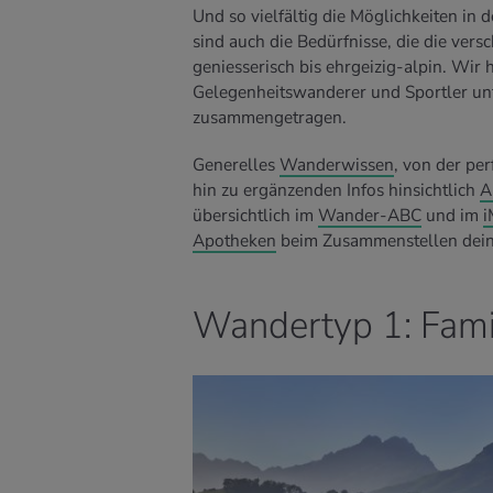
Und so vielfältig die Möglichkeiten in 
sind auch die Bedürfnisse, die die ver
geniesserisch bis ehrgeizig-alpin. Wir 
Gelegenheitswanderer und Sportler unt
zusammengetragen.
Generelles
Wanderwissen
, von der pe
hin zu ergänzenden Infos hinsichtlich
A
übersichtlich im
Wander-ABC
und im
i
Apotheke
n
beim Zusammenstellen dei
Wandertyp 1: Famil