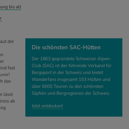
ng bis alt
r
aut der
Die schönsten SAC-Hütten
en
Der 1863 gegründete Schweizer Alpen-
er
Club (SAC) ist der führende Verband für
nd fast
Bergsport in der Schweiz und bietet
uvor!
Wanderfans insgesamt 153 Hütten und
ch das
über 6000 Touren zu den schönsten
Gipfeln und Bergregionen der Schweiz.
 lässt
tress ab
Jetzt entdecken!
ung