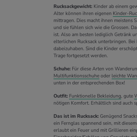
Rucksackgewicht:
Kinder ab einem ge
Alter können ihren eigenen
Kinder-Ruc
mittragen. Dies macht ihnen meistens S
und sie fühlen sich wie die Grossen. Da
ist. Also am besten lediglich Getränk 
elterlichen Rucksack unterbringen. Bei 
dabeizuhaben. Sind die Kinder erschöp
Trage fortgesetzt werden.
Schuhe:
Für diese Arten von Wanderun
Multifunktionsschuhe
oder
leichte Wa
unten in der entsprechenden Box!
Outfit:
Funktionelle Bekleidung
, gute
W
nötigen Komfort. Erhältlich sind auch s
Das ist im Rucksack:
Genügend Snacks 
ein Fernglas spannend sein, mit diese
erlaubt ein Feuer und mit Grillieren e