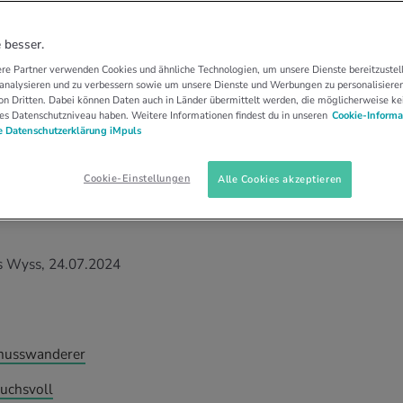
ERWISSEN
WANDERUNGEN FÜR JEDE…
anderungen für jeden
 besser.
re Partner verwenden Cookies und ähnliche Technologien, um unsere Dienste bereitzustell
 analysieren und zu verbessern sowie um unsere Dienste und Werbungen zu personalisieren
n Dritten. Dabei können Daten auch in Länder übermittelt werden, die möglicherweise ke
es Datenschutzniveau haben. Weitere Informationen findest du in unseren
Cookie-Informa
 Datenschutzerklärung iMpuls
nge? Die Ansprüche an eine Strecke sind je
dlich. Wir sagen, wie die perfekte Wanderung für
Cookie-Einstellungen
Alle Cookies akzeptieren
nützlicher Tipps zu Ausrüstung, Outfit und
s Wyss, 24.07.2024
enusswanderer
ruchsvoll