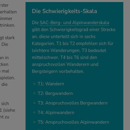
rster
Die Schwierigkeits-Skala
erhalten
 immer
Die
SAC-Berg- und Alpinwanderskala
trinken.
gibt den Schwierigkeitsgrad einer Strecke
an, diese unterteilt sich in sechs
t stark
Kategorien. T1 bis T2 empfehlen sich für
 Die
leichtere Wanderungen, T3 bedeutet
r
mittelschwer, T4 bis T6 sind den
an in
ecken
anspruchsvollen Wanderern und
e mal
Bergsteigern vorbehalten.
spielen.
T1: Wandern
 die
T2: Bergwandern
T3: Anspruchsvolles Bergwandern
 sich
 (siehe
T4: Alpinwandern
ht zu
T5: Anspruchsvolles Alpinwandern