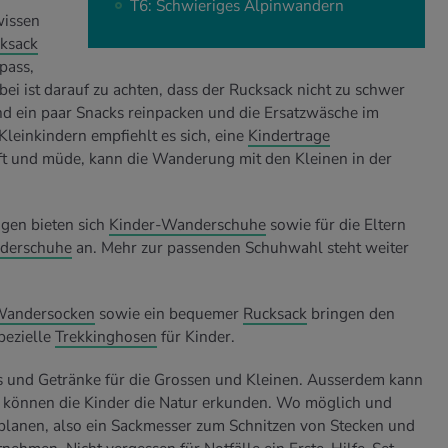
T6: Schwieriges Alpinwandern
wissen
ksack
pass,
bei ist darauf zu achten, dass der Rucksack nicht zu schwer
und ein paar Snacks reinpacken und die Ersatzwäsche im
Kleinkindern empfiehlt es sich, eine
Kindertrage
ft und müde, kann die Wanderung mit den Kleinen in der
gen bieten sich
Kinder-Wanderschuhe
sowie für die Eltern
nderschuhe
an. Mehr zur passenden Schuhwahl steht weiter
andersocken
sowie ein bequemer
Rucksack
bringen den
pezielle
Trekkinghosen
für Kinder.
und Getränke für die Grossen und Kleinen. Ausserdem kann
m können die Kinder die Natur erkunden. Wo möglich und
inplanen, also ein Sackmesser zum Schnitzen von Stecken und