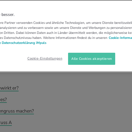
BUNGEN
SONNENGRUSS
Wie er geht – Schritt
 besser.
re Partner verwenden Cookies und ähnliche Technologien, um unsere Dienste bereitzustell
 analysieren und zu verbessern sowie um unsere Dienste und Werbungen zu personalisieren
n Dritten. Dabei können Daten auch in Länder übermittelt werden, die möglicherweise ke
es Datenschutzniveau haben. Weitere Informationen findest du in unseren
Cookie-Informa
 Datenschutzerklärung iMpuls
es Ganzkörper-Warm-up für die Yoga-Praxis. Was
d wann du am besten übst.
Cookie-Einstellungen
Alle Cookies akzeptieren
wirkt er?
 es?
nengruss machen?
russ A