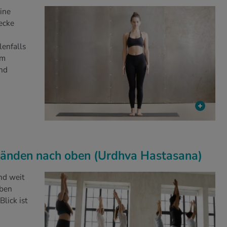
ine
ecke
lenfalls
em
nd
 Händen nach oben (Urdhva Hastasana)
nd weit
iben
lick ist