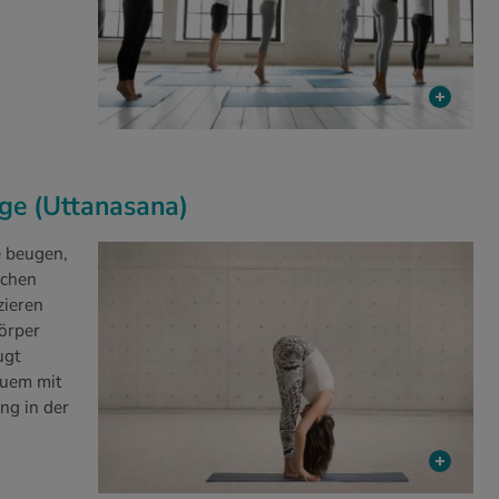
ge (Uttanasana)
 beugen,
ächen
zieren
körper
ugt
quem mit
ng in der