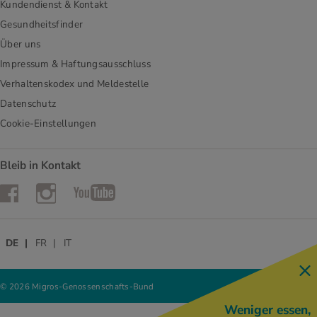
Kundendienst & Kontakt
Gesundheitsfinder
Über uns
Impressum & Haftungsausschluss
Verhaltenskodex und Meldestelle
Datenschutz
Cookie-Einstellungen
Bleib in Kontakt
Instagram
Facebook
YouTube
DE
FR
IT
© 2026 Migros-Genossenschafts-Bund
Weniger essen,