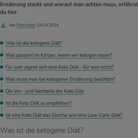
UELLE THEMEN IM BEREICH SERVICES
Ernährung steckt und worauf man achten muss, erfährst
rgien & Intoleranzen
ersport
afen
engesundheit
du hier.
Angebote
Von
Petra Koci
, 04.03.2024
ungsmittel
ess
lness
chwerden
Tools, Test & Quizze
stoffe
zinisches Wissen
Was ist die ketogene Diät?
UELLE THEMEN IM BEREICH BEWEGUNG
UELLE THEMEN IM BEREICH ENTSPANNUNG
Was passiert im Körper, wenn wir ketogen essen?
Kalorienverbrauch berechnen
Glücklich sein
UELLE THEMEN IM BEREICH ERNÄHRUNG
UELLE THEMEN IM BEREICH MEDIZIN
Für wen eignet sich eine Keto Diät – für wen nicht?
BMI berechnen
Mund- & Zahnpflege
Personal Health Coaching
Personal Health Coaching
Was muss man bei ketogener Ernährung beachten?
Die Vor- und Nachteile der Keto Diät
Personal Health Coaching
Personal Health Coaching
Ist die Keto Diät zu empfehlen?
Ist eine Keto Diät das Gleiche wie eine Low-Carb-Diät?
Was ist die ketogene Diät?