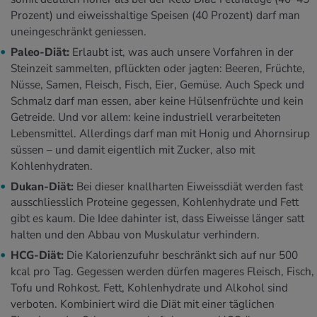
Prozent) und eiweisshaltige Speisen (40 Prozent) darf man
uneingeschränkt geniessen.
Paleo-Diät:
Erlaubt ist, was auch unsere Vorfahren in der
Steinzeit sammelten, pflückten oder jagten: Beeren, Früchte,
Nüsse, Samen, Fleisch, Fisch, Eier, Gemüse. Auch Speck und
Schmalz darf man essen, aber keine Hülsenfrüchte und kein
Getreide. Und vor allem: keine indus­triell verarbeiteten
Lebensmittel. Allerdings darf man mit Honig und Ahornsirup
süssen – und damit eigentlich mit Zucker, also mit
Kohlenhydraten.
Dukan-Diät:
Bei dieser knallharten Eiweissdiät werden fast
ausschliesslich Proteine gegessen, Kohlenhydrate und Fett
gibt es kaum. Die Idee dahinter ist, dass Eiweisse länger satt
halten und den Abbau von Muskulatur verhindern.
HCG-Diät:
Die Kalorienzufuhr beschränkt sich auf nur 500
kcal pro Tag. Gegessen werden dürfen mageres Fleisch, Fisch,
Tofu und Rohkost. Fett, Kohlenhydrate und Alkohol sind
verboten. Kombiniert wird die Diät mit einer täglichen