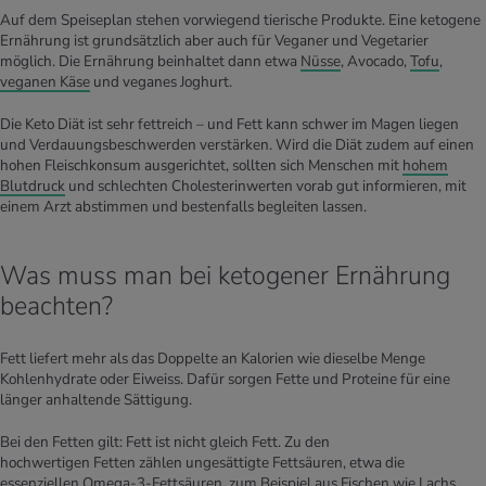
Auf dem Speiseplan stehen vorwiegend tierische Produkte. Eine ketogene
Ernährung ist grundsätzlich aber auch für Veganer und Vegetarier
möglich. Die Ernährung beinhaltet dann etwa
Nüsse
, Avocado,
Tofu
,
veganen Käse
und veganes Joghurt.
Die Keto Diät ist sehr fettreich – und Fett kann schwer im Magen liegen
und Verdauungsbeschwerden verstärken. Wird die Diät zudem auf einen
hohen Fleischkonsum ausgerichtet, sollten sich Menschen mit
hohem
Blutdruck
und schlechten Cholesterinwerten vorab gut informieren, mit
einem Arzt abstimmen und bestenfalls begleiten lassen.
Was muss man bei ketogener Ernährung
beachten?
Fett liefert mehr als das Doppelte an Kalorien wie dieselbe Menge
Kohlenhydrate oder Eiweiss. Dafür sorgen Fette und Proteine für eine
länger anhaltende Sättigung.
Bei den Fetten gilt: Fett ist nicht gleich Fett. Zu den
hochwertigen Fetten zählen ungesättigte Fettsäuren, etwa die
essenziellen Omega-3-Fettsäuren, zum Beispiel aus Fischen wie Lachs,