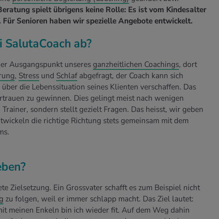
Beratung spielt übrigens keine Rolle: Es ist vom Kindesalter
 Für Senioren haben wir spezielle Angebote entwickelt.
ei SalutaCoach ab?
s der Ausgangspunkt unseres
ganzheitlichen Coachings
, dort
rung
,
Stress
und
Schlaf
abgefragt, der Coach kann sich
über die Lebenssituation seines Klienten verschaffen. Das
Vertrauen zu gewinnen. Dies gelingt meist nach wenigen
n Trainer, sondern stellt gezielt Fragen. Das heisst, wir geben
twickeln die richtige Richtung stets gemeinsam mit dem
ms.
eben?
e Zielsetzung. Ein Grossvater schafft es zum Beispiel nicht
g
zu folgen, weil er immer schlapp macht. Das Ziel lautet:
it meinen Enkeln bin ich wieder fit. Auf dem Weg dahin