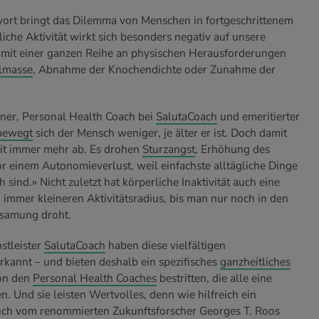
hwort bringt das Dilemma von Menschen in fortgeschrittenem
iche Aktivität wirkt sich besonders negativ auf unsere
 mit einer ganzen Reihe an physischen Herausforderungen
lmasse
, Abnahme der Knochendichte oder Zunahme der
ahner, Personal Health Coach bei
SalutaCoach
und emeritierter
bewegt
sich der Mensch weniger, je älter er ist. Doch damit
eit immer mehr ab. Es drohen
Sturzangst
, Erhöhung des
or einem Autonomieverlust, weil einfachste alltägliche Dinge
 sind.» Nicht zuletzt hat körperliche Inaktivität auch eine
 immer kleineren Aktivitätsradius, bis man nur noch in den
nsamung droht.
stleister
SalutaCoach
haben diese vielfältigen
rkannt – und bieten deshalb ein spezifisches
ganzheitliches
von den
Personal Health Coaches
bestritten, die alle eine
. Und sie leisten Wertvolles, denn wie hilfreich ein
auch vom renommierten Zukunftsforscher Georges T. Roos