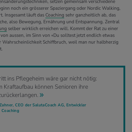
tensänderungstechniken, setzen gemeinsam verschiedene
Beginn noch ein grösserer Spaziergang oder Nordic Walking,
rt. Insgesamt läuft das
Coaching
sehr ganzheitlich ab, das
reiche, also Bewegung, Ernährung und Entspannung. Zentral
ung
selber wirklich erreichen will. Kommt der Rat zu einer
n aussen, im Sinn von «Du solltest jetzt endlich etwas
er Wahrscheinlichkeit Schiffbruch, weil man nur halbherzig
t.
itt ins Pflegeheim wäre gar nicht nötig:
em Kraftaufbau können Senioren ihre
urückerlangen.
 Zahner, CEO der SalutaCoach AG, Entwickler
h Coaching