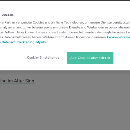
ND ALTERN
COACH
r einen Coach?
 besser.
re Partner verwenden Cookies und ähnliche Technologien, um unsere Dienste bereitzustell
 analysieren und zu verbessern sowie um unsere Dienste und Werbungen zu personalisieren
 (Gross-)Eltern abbauen? Oder dass du selbst
n Dritten. Dabei können Daten auch in Länder übermittelt werden, die möglicherweise ke
es Datenschutzniveau haben. Weitere Informationen findest du in unseren
Cookie-Informa
 gerne möchtest? Ein Coaching kann Wunder
 Datenschutzerklärung iMpuls
eigen.
Cookie-Einstellungen
Alle Cookies akzeptieren
 Wyss und Ringier Brand Studio / Cilgia Grass
ng im Alter Sinn