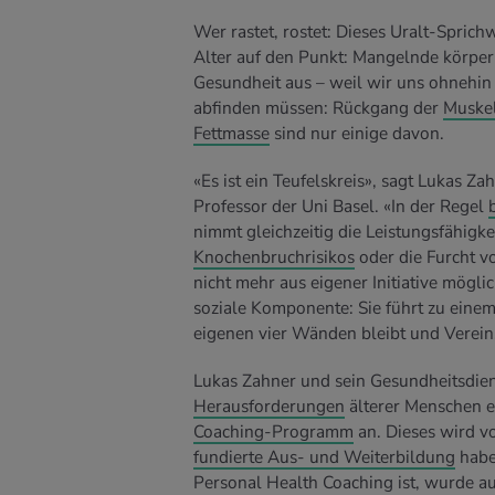
Wer rastet, rostet: Dieses Uralt-Spric
Alter auf den Punkt: Mangelnde körperl
Gesundheit aus – weil wir uns ohnehin
abfinden müssen: Rückgang der
Muske
Fettmasse
sind nur einige davon.
«Es ist ein Teufelskreis», sagt Lukas Z
Professor der Uni Basel. «In der Regel
nimmt gleichzeitig die Leistungsfähigk
Knochenbruchrisikos
oder die Furcht v
nicht mehr aus eigener Initiative möglich
soziale Komponente: Sie führt zu einem
eigenen vier Wänden bleibt und Verei
Lukas Zahner und sein Gesundheitsdien
Herausforderungen
älterer Menschen e
Coaching-Programm
an. Dieses wird 
fundierte Aus- und Weiterbildung
haben
Personal Health Coaching ist, wurde 