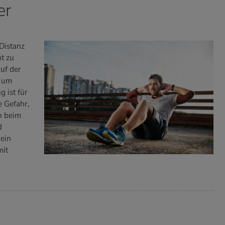
er
 Distanz
t zu
uf der
, um
 ist für
e Gefahr,
h beim
d
 ein
mit