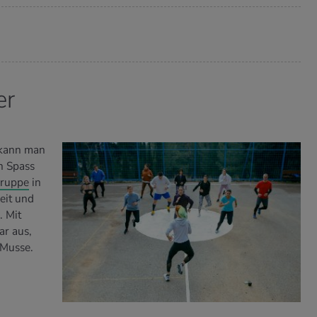
er
 kann man
ch Spass
ruppe
in
eit und
. Mit
ar aus,
 Musse.