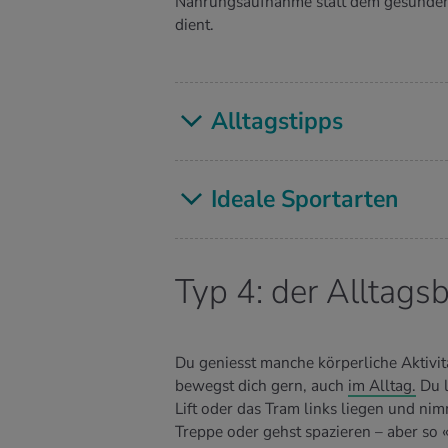
Nahrungsaufnahme statt dem gesunde
dient.
All­tags­tipps
Idea­le Sport­ar­ten
Typ 4: der Alltag
Du geniesst manche körperliche Aktivit
bewegst dich gern, auch
im Alltag.
Du l
Lift oder das Tram links liegen und nim
Treppe oder gehst spazieren – aber so «