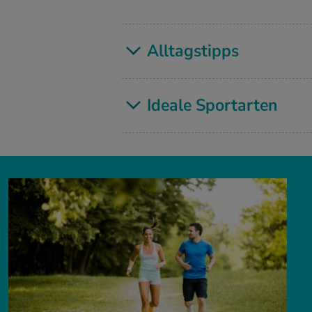
All­tags­tipps
Idea­le Sport­ar­ten