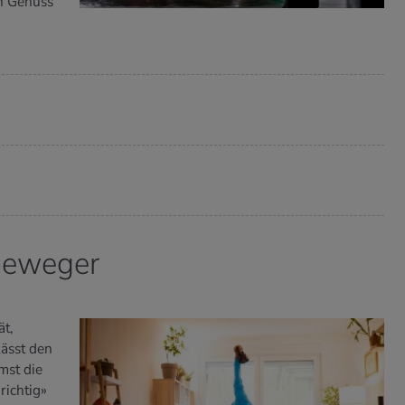
n Genuss
sbeweger
ät,
ässt den
mst die
richtig»