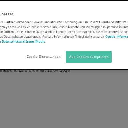
EWEGUNGS-TYPEN
BEWEGUNGSTYPEN
ewegungstyp bist du?
 besser.
re Partner verwenden Cookies und ähnliche Technologien, um unsere Dienste bereitzustell
 analysieren und zu verbessern sowie um unsere Dienste und Werbungen zu personalisieren
ch was ihre Bewegungslust angeht. Finde
n Dritten. Dabei können Daten auch in Länder übermittelt werden, die möglicherweise ke
es Datenschutzniveau haben. Weitere Informationen findest du in unseren
Cookie-Informa
ufschieber, Alltagsbeweger, Geniesser oder
 Datenschutzerklärung iMpuls
wie du dich entsprechend motivierst – und was
sind.
Cookie-Einstellungen
Alle Cookies akzeptieren
 Grass und Lara Brunner, 15.04.2026