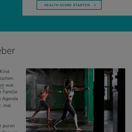
HEALTH SCORE STARTEN
eber
 Kind
ischen.
en
war,
r Familie
ie Agenda
r, mal
er puren